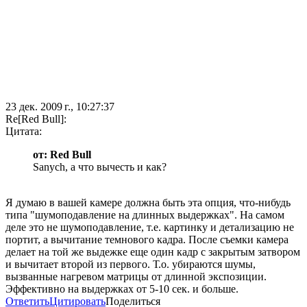
23 дек. 2009 г., 10:27:37
Re[Red Bull]:
Цитата:
от: Red Bull
Sanych, а что вычесть и как?
Я думаю в вашей камере должна быть эта опция, что-нибудь
типа "шумоподавление на длинных выдержках". На самом
деле это не шумоподавление, т.е. картинку и детализацию не
портит, а вычитание темнового кадра. После съемки камера
делает на той же выдежке еще один кадр с закрытым затвором
и вычитает второй из первого. Т.о. убираются шумы,
вызванные нагревом матрицы от длинной экспозиции.
Эффективно на выдержках от 5-10 сек. и больше.
Ответить
Цитировать
Поделиться