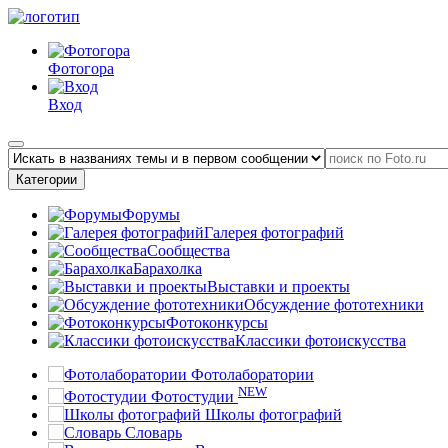
Фотогора
Вход
Категории
Форумы
Галерея фотографий
Сообщества
Барахолка
Выставки и проекты
Обсуждение фототехники
Фотоконкурсы
Классики фотоискусства
Фотолаборатории
NEW
Фотостудии
Школы фотографий
Словарь