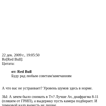
22 дек. 2009 г., 19:05:50
Re[Red Bull]:
Цитата:
от: Red Bull
Буду рад любым советам/замечаниям
А что вас не устраивает? Уровень шумов здесь в норме.
ЗЫ: А зачем было снимать в Tv? Лучше Av, диафрагма 8-11
(пляшем от ГРИП), а выдержку пусть камера подбирает. И
темновой кадр вычесть не лишне.