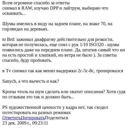
Всем огромное спасибо за ответы
снимал в RAW, изучаю DPP и лайтрум, выбираю что
осваивать...
Шумы имелись в виду на заднем плане, на знаке 70, на
гирляндах на деревьях.
to Brd: зажимал диафрагму действительно для резкости,
которая не получилась, еще снял с рук 1/10 ISO320 - шумы
появились даже на переднем плане. Да, штатив самый что ни
на есть простой и хлипкий, но ветра не было ). За советы
спасибо, буду пробовать.
в Tv снимал так как менял выдержки 2с-5с-8с, тренировался
Sanych, а что вычесть и как?
Кропы чтоль на шум сделать или хватит описания? Хотя судя
по отзывам это так и должно быть...
PS художественной ценности у кадра нет, так сходил
потестировать на разных режимах
Ответить
Цитировать
Поделиться
23 дек. 2009 г., 09:23:11