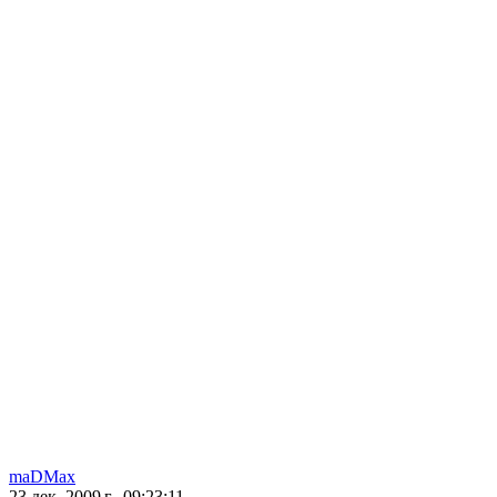
maDMax
23 дек. 2009 г., 09:23:11