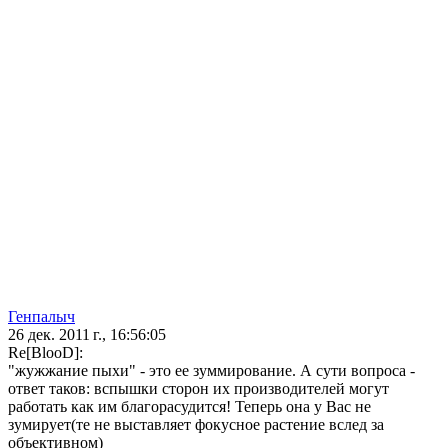
Генпалыч
26 дек. 2011 г., 16:56:05
Re[BlooD]:
"жужжание пыхи" - это ее зуммирование. А сути вопроса -
ответ таков: вспышки сторон их производителей могут
работать как им благорасудится! Теперь она у Вас не
зумирует(те не выставляет фокусное растение вслед за
объективном)