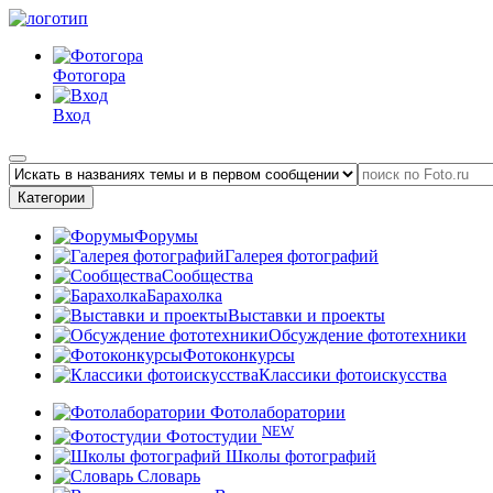
Фотогора
Вход
Категории
Форумы
Галерея фотографий
Сообщества
Барахолка
Выставки и проекты
Обсуждение фототехники
Фотоконкурсы
Классики фотоискусства
Фотолаборатории
NEW
Фотостудии
Школы фотографий
Словарь