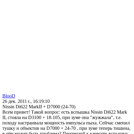
BlooD
26 дек. 2011 г., 16:19:10
Nissin Di622 MarkII + D7000 (24-70)
Всем привет! Такой вопрос: есть вспышка Nissin Di622 Mark
II, стояла на D3100 + 18-105, при зуме она "жужжала", т.е.
походу настраивала мощность импульса пыха. Сейчас сменил
тушку и объектив на D7000 + 24-70 , при зуме теперь тишина,
в чём может быть проблема? Притензий к качеству вспышки