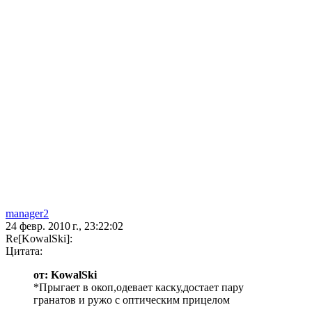
manager2
24 февр. 2010 г., 23:22:02
Re[KowalSki]:
Цитата:
от: KowalSki
*Прыгает в окоп,одевает каску,достает пару
гранатов и ружо с оптическим прицелом