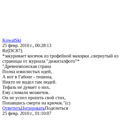
KowalSki
25 февр. 2010 г., 00:28:13
Re[DC87]:
*закуривает косячок из трофейной махорки ,свернутый из
страницы от журнала "дижиталфото"*
"Древнеяпонская страна
Полна извилистых идей,
А вот в Габоне - тишина,
Никто не видел там людей.
Тефаль не думает о них,
Ему сломали мозжечок.
Он не успел пропеть свой стих,
Попавшись смерти на крючок."(с)
Ответить
Цитировать
Поделиться
25 февр. 2010 г., 01:10:07