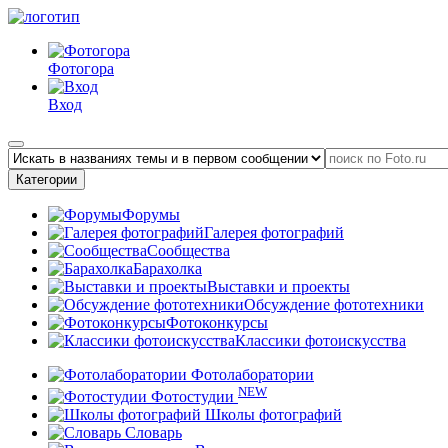
Фотогора
Вход
Категории
Форумы
Галерея фотографий
Сообщества
Барахолка
Выставки и проекты
Обсуждение фототехники
Фотоконкурсы
Классики фотоискусства
Фотолаборатории
NEW
Фотостудии
Школы фотографий
Словарь