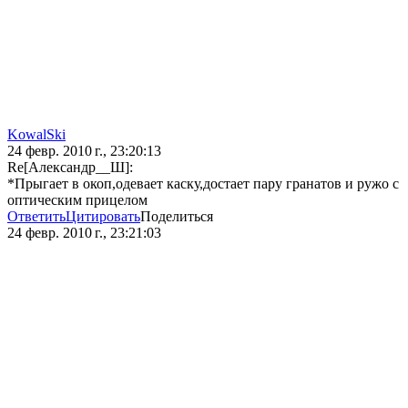
KowalSki
24 февр. 2010 г., 23:20:13
Re[Александр__Ш]:
*Прыгает в окоп,одевает каску,достает пару гранатов и ружо с
оптическим прицелом
Ответить
Цитировать
Поделиться
24 февр. 2010 г., 23:21:03