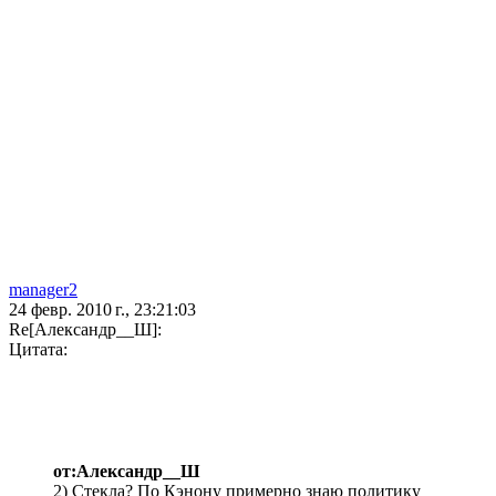
manager2
24 февр. 2010 г., 23:21:03
Re[Александр__Ш]:
Цитата:
от:Александр__Ш
2) Стекла? По Кэнону примерно знаю политику