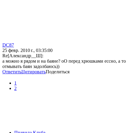
DC87
25 февр. 2010 г., 03:35:00
Re[Александр__Ш]:
а можно я рядом и на баяне? оО перед хрюшками ессно, а то
отмывать баян задолбаюсь))
Ответить
Цитировать
Поделиться
1
2
Правила Клуба