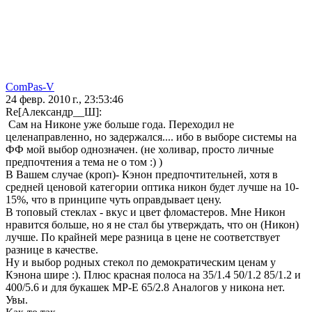
ComPas-V
24 февр. 2010 г., 23:53:46
Re[Александр__Ш]:
Сам на Никоне уже больше года. Переходил не
целенаправленно, но задержался.... ибо в выборе системы на
ФФ мой выбор однозначен. (не холивар, просто личные
предпочтения а тема не о том :) )
В Вашем случае (кроп)- Кэнон предпочтительней, хотя в
средней ценовой категории оптика никон будет лучше на 10-
15%, что в принципе чуть оправдывает цену.
В топовый стеклах - вкус и цвет фломастеров. Мне Никон
нравится больше, но я не стал бы утверждать, что он (Никон)
лучше. По крайней мере разница в цене не соответствует
разнице в качестве.
Ну и выбор родных стекол по демократическим ценам у
Кэнона шире :). Плюс красная полоса на 35/1.4 50/1.2 85/1.2 и
400/5.6 и для букашек MP-E 65/2.8 Аналогов у никона нет.
Увы.