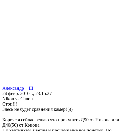
Александр__Ш
24 февр. 2010 г., 23:15:27
Nikon vs Canon
Стоп!!!
Здесь не будет сравнения камер! )))
Короче я сейчас решаю что прикупить Д90 от Никона или
Д40(50) от Кэнона.
По картинкам, цветам и прочему мне все понятно. По