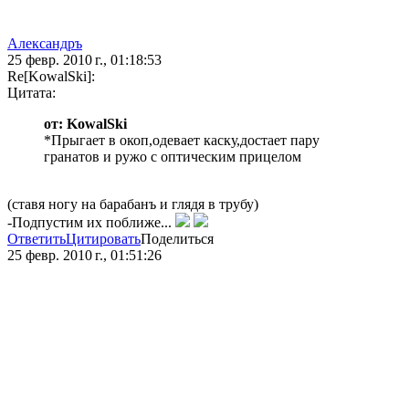
Александръ
25 февр. 2010 г., 01:18:53
Re[KowalSki]:
Цитата:
от: KowalSki
*Прыгает в окоп,одевает каску,достает пару
гранатов и ружо с оптическим прицелом
(ставя ногу на барабанъ и глядя в трубу)
-Подпустим их поближе...
Ответить
Цитировать
Поделиться
25 февр. 2010 г., 01:51:26