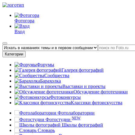
Фотогора
Вход
Категории
Форумы
Галерея фотографий
Сообщества
Барахолка
Выставки и проекты
Обсуждение фототехники
Фотоконкурсы
Классики фотоискусства
Фотолаборатории
NEW
Фотостудии
Школы фотографий
Словарь