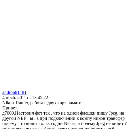
andron81_81
4 нояб. 2011 г., 13:45:22
Nikon Tranfer, работа с двух карт памяти.
Привет.
д7000.Настроил фот так , что на одной флешки пишу Jpeg, на
другой NEF - ы . а при подключении к компу никон трансфер
почему - то видит только одни Nef-ы, а почему Jpeg не видит ?
может версия старая ? хотя через проводник видится всё !