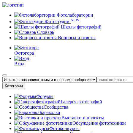
Фотолаборатории
NEW
Фотостудии
Школы фотографий
Словарь
Вопросы и ответы
Фотогора
Вход
Категории
Форумы
Галерея фотографий
Сообщества
Барахолка
Выставки и проекты
Обсуждение фототехники
Фотоконкурсы