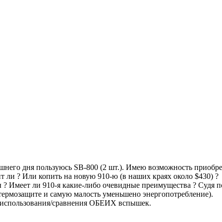
шнего дня пользуюсь SB-800 (2 шт.). Имею возможность приобре
т ли ? Или копить на новую 910-ю (в наших краях около $430) ?
ы ? Имеет ли 910-я какие-либо очевидные преимущества ? Судя 
о термозащите и самую малость уменьшено энергопотребление).
ыт использования/сравнения ОБЕИХ вспышек.