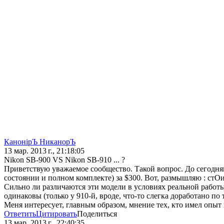
КанонiрЪ НиканорЪ
13 мар. 2013 г., 21:18:05
Nikon SB-900 VS Nikon SB-910 ... ?
Приветствую уважаемое сообщество. Такой вопрос. До сегодня
состоянии и полном комплекте) за $300. Вот, размышляю : стОи
Сильно ли различаются эти модели в условиях реальной работ
одинаковы (только у 910-й, вроде, что-то слегка доработано п
Меня интересует, главным образом, мнение тех, кто имел оп
Ответить
Цитировать
Поделиться
13 мар. 2013 г., 22:40:35