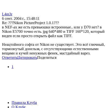
L4m3r
6 сент. 2004 г., 15:48:11
Re: ???Nikon PictureProject 1.0.1???
в NEF-ах же есть превьюшки встроенные.. или у D70 нет? в
Nikon E5700 точно есть. jpg 640*480 и TIFF 160*120, который
виден если просто открыть файл как TIFF.
Неацтойного софта от Nikon не существует. Это всё глючный,
тормознутый донельзя, с отсутствующими естественными
вещами и кучей ненужных фенек, мастдайный варез.
Ответить
Цитировать
Поделиться
1
Правила Клуба
О Клубе