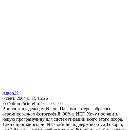
Anton.K
6 сент. 2004 г., 15:15:26
???Nikon PictureProject 1.0.1???
Вопрос к владельцам Nikon. На компьютере собралось
огромное кол-во фотографий. 90% в NEF. Хочу поставить
некую програмулину для систематизации всего этого добра.
Таких прог много, но NEF они не поддерживают. :( Говорят,
что Nikon для этих целей выпустил PictureProject. Кто знаком с