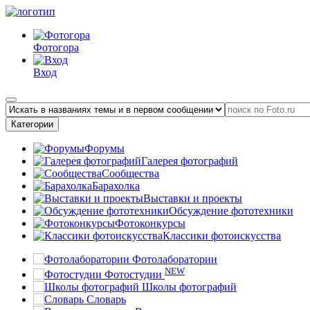
Фотогора
Вход
Категории
Форумы
Галерея фотографий
Сообщества
Барахолка
Выставки и проекты
Обсуждение фототехники
Фотоконкурсы
Классики фотоискусства
Фотолаборатории
NEW
Фотостудии
Школы фотографий
Словарь