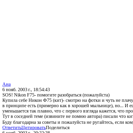
Ана
6 нояб. 2003 г., 18:54:43
SOS! Nikon F75- помогите разобраться (пожалуйста)
Купила себе Никон Ф75 (кит)- смотрю на фотки и чуть не плачу 
в принципе есть (примерно как в хорошей мыльнице), но... И ещ
уменьшается так плавно, что с первого взгляда кажется, что про
Тут в соседней теме (извините не помню автора) писали что к
Буду благодарна за советы и пожалуйста не ругайтесь, если к
Ответить
Цитировать
Поделиться
6 нояб. 2003 г., 20:22:28