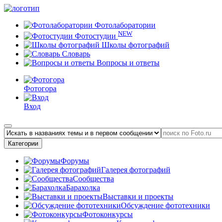
Фотолаборатории
NEW
Фотостудии
Школы фотографий
Словарь
Вопросы и ответы
Фотогора
Вход
Категории
Форумы
Галерея фотографий
Сообщества
Барахолка
Выставки и проекты
Обсуждение фототехники
Фотоконкурсы