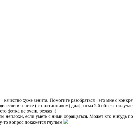
- качество хуже зенита. Помогите разобраться - это мне с конкр
е: если в зените ( с полтинником) диафрагма 5.6 объект получае
сто фотка не очень резкая :(
иты неплохи, если уметь с ними обращаться. Может кто-нибудь п
ому-то вопрос покажется глупым