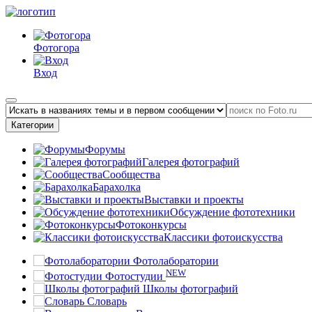
Фотогора
Вход
Категории
Форумы
Галерея фотографий
Сообщества
Барахолка
Выставки и проекты
Обсуждение фототехники
Фотоконкурсы
Классики фотоискусства
Фотолаборатории
NEW
Фотостудии
Школы фотографий
Словарь