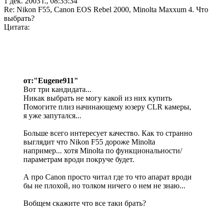
1 дек. 2003 г., 08:35:34
Re: Nikon F55, Canon EOS Rebel 2000, Minolta Maxxum 4. Что
выбрать?
Цитата:
от:"Eugene911"
Вот три кандидата...
Никак выбрать не могу какой из них купить
Помогите плиз начинающему юзеру CLR камеры,
я уже запутался...
Больше всего интересует качество. Как то странно
выглядит что Nikon F55 дороже Minolta
например... хотя Minolta по функциональности/
параметрам вроди покруче будет.
А про Canon просто читал где то что апарат вроди
бы не плохой, но толком ничего о нем не знаю...
Вобщем скажите что все таки брать?