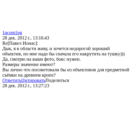
1ncom1ng
28 дек. 2012 г., 13:16:43
Re[Павел Ионас]:
Дык, я в области живу, и хочется недорогой хороший
объектив, но мне надо бы сначала его накрутить на тушку)))
Да, смотрю на ваши фото, бокс нужен.
Размеры значение имеют?
Вы лично что посоветовали бы из объективов для предметной
съёмки на древнем кропе?
Ответить
Цитировать
Поделиться
28 дек. 2012 г., 13:27:23