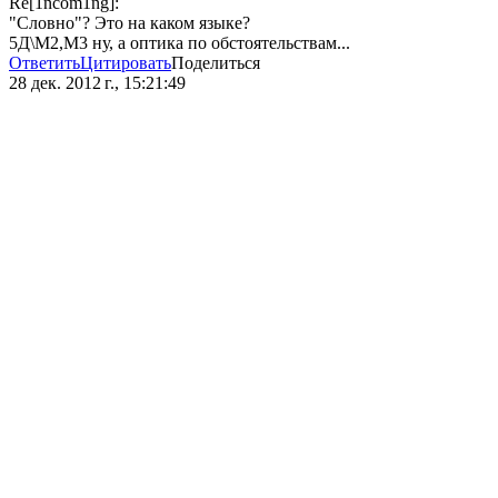
Re[1ncom1ng]:
"Словно"? Это на каком языке?
5Д\М2,М3 ну, а оптика по обстоятельствам...
Ответить
Цитировать
Поделиться
28 дек. 2012 г., 15:21:49