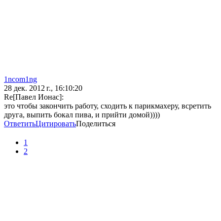
1ncom1ng
28 дек. 2012 г., 16:10:20
Re[Павел Ионас]:
это чтобы закончить работу, сходить к парикмахеру, всретить
друга, выпить бокал пива, и прийти домой))))
Ответить
Цитировать
Поделиться
1
2