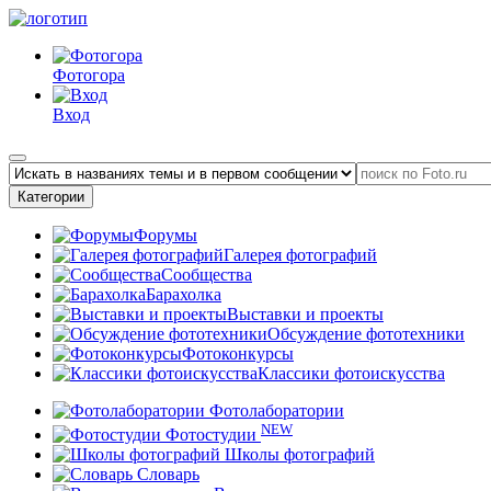
Фотогора
Вход
Категории
Форумы
Галерея фотографий
Сообщества
Барахолка
Выставки и проекты
Обсуждение фототехники
Фотоконкурсы
Классики фотоискусства
Фотолаборатории
NEW
Фотостудии
Школы фотографий
Словарь