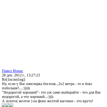
Павел Ионас
28 дек. 2012 г., 13:27:23
Re[1ncom1ng]:
Ну, если у Вас ювелирка богатая...2х2 метра - то и бокс
побольше!....:)))))
"Недорогой хороший"- это уж сами выбирайте - что для Вас
недорогой, а что хороший...:))))
А золото( желтое ) на фоне желтой вагонки - это круто!