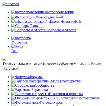
Фотолаборатории
NEW
Фотостудии
Школы фотографий
Словарь
Вопросы и ответы
Фотогора
Вход
Категории
Форумы
Галерея фотографий
Сообщества
Барахолка
Выставки и проекты
Обсуждение фототехники
Фотоконкурсы