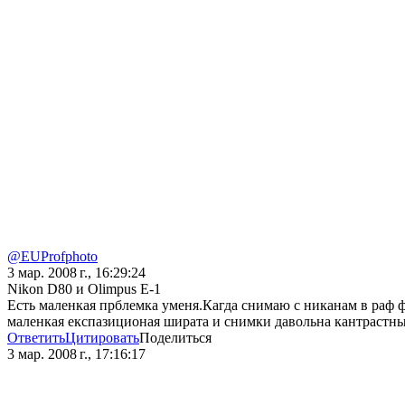
@EUProfphoto
3 мар. 2008 г., 16:29:24
Nikon D80 и Olimpus E-1
Есть маленкая прблемка уменя.Кагда снимаю с никанам в раф ф
маленкая експазиционая ширата и снимки давольна кантрастные 
Ответить
Цитировать
Поделиться
3 мар. 2008 г., 17:16:17