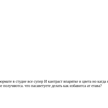
ормате в студие все супер И кантраст впарятке и цвета но кагд
получяютса. что пасаветуете делать как избавитса ат етава?