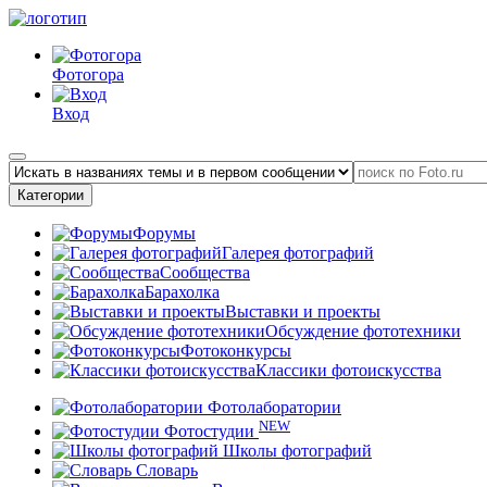
Фотогора
Вход
Категории
Форумы
Галерея фотографий
Сообщества
Барахолка
Выставки и проекты
Обсуждение фототехники
Фотоконкурсы
Классики фотоискусства
Фотолаборатории
NEW
Фотостудии
Школы фотографий
Словарь