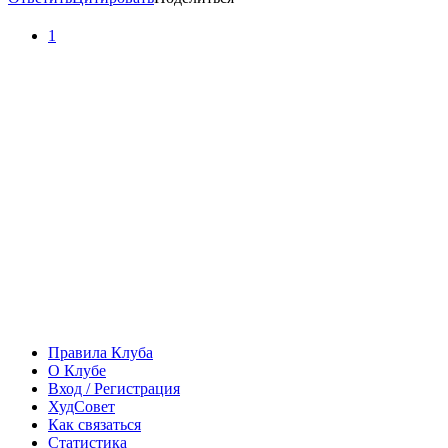
1
Правила Клуба
О Клубе
Вход / Регистрация
ХудСовет
Как связаться
Статистика