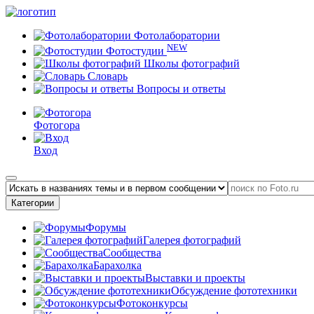
Фотолаборатории
NEW
Фотостудии
Школы фотографий
Словарь
Вопросы и ответы
Фотогора
Вход
Категории
Форумы
Галерея фотографий
Сообщества
Барахолка
Выставки и проекты
Обсуждение фототехники
Фотоконкурсы