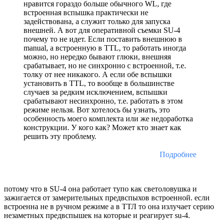
нравится гораздо больше обычного WL, где
встроенная вспышка практически не
задействована, а служит только для запуска
внешней. А вот для оперативной съемки SU-4
почему то не идет. Если поставить внешнюю в
manual, а встроенную в TTL, то работать иногда
можно, но нередко бывают глюки, внешняя
срабатывает, но не синхронно с встроенной, т.е.
толку от нее никакого. А если обе вспышки
установить в TTL, то вообще в большинстве
случаев за редким исключением, вспышки
срабатывают несинхронно, т.е. работать в этом
режиме нельзя. Вот хотелось бы узнать, это
особенность моего комплекта или же недоработка
конструкции. У кого как? Может кто знает как
решить эту проблему.
Подробнее
потому что в SU-4 она работает тупо как светоловушка и
зажигается от замерительных предвспыхов встроенной. если
встроенна не в ручном режиме а в ТТЛ то она излучает серию
незаметных предвспышек на которые и реагирует su-4.