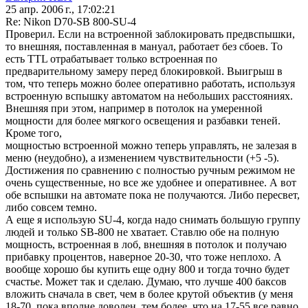
25 апр. 2006 г., 17:02:21
Re: Nikon D70-SB 800-SU-4
Проверил. Если на встроенной заблокировать предвспышки,
то внешняя, поставленная в мануал, работает без сбоев. То
есть TTL отрабатывает только встроенная по
предварительному замеру перед блокировкой. Выигрыш в
том, что теперь можно более оперативно работать, используя
встроенную вспышку автоматом на небольших расстояниях.
Внешняя при этом, например в потолок на умеренной
мощности для более мягкого освещения и разбавки теней.
Кроме того,
мощностью встроенной можно теперь управлять, не залезая в
меню (неудобно), а изменением чувствительности (+5 -5).
Достижения по сравнению с полностью ручным режимом не
очень существенные, но все же удобнее и оперативнее. А вот
обе вспышки на автомате пока не получаются. Либо пересвет,
либо совсем темно.
А еще я использую SU-4, когда надо снимать большую группу
людей и только SB-800 не хватает. Ставлю обе на полную
мощность, встроенная в лоб, внешняя в потолок и получаю
прибавку процентов, наверное 20-30, что тоже неплохо. А
вообще хорошо бы купить еще одну 800 и тогда точно будет
счастье. Может так и сделаю. Думаю, что лучше 400 баксов
вложить сначала в свет, чем в более крутой объектив (у меня
18-70, пока вполне доволен, тем более, что на 17-55 все равно