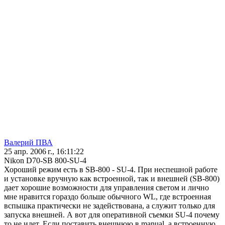
Валерий ПВА
25 апр. 2006 г., 16:11:22
Nikon D70-SB 800-SU-4
Хороший режим есть в SB-800 - SU-4. При неспешной работе
и установке вручную как встроенной, так и внешней (SB-800)
дает хорошие возможности для управления светом и лично
мне нравится гораздо больше обычного WL, где встроенная
вспышка практически не задействована, а служит только для
запуска внешней. А вот для оперативной съемки SU-4 почему
то не идет. Если поставить внешнюю в manual, а встроенную