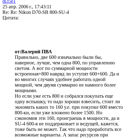
di35e1
25 апр. 2006 г., 17:43:11
Re: Re: Nikon D70-SB 800-SU-4
Цитата:
от:Валерий ПВА
Правильно, две 600 изначально были бы,
наверное, лучше, чем одна 800, по управлению
светом. А вот по суммарной мощности
встроенная+800 навряд ли уступят 600+600. Да и
во многих случаях удобнее работать одной
мощной, чем двумя суммарно не намного более
мощными.
Но если уже есть 800 и собрался покупать еще
одну вспышку, то надо хорошо взвесить, стоит ли
экномить каких то 160 у.е. при покупке 600 вместо
800-ки, если уже вложено более 1500. Но
сэкономив эти 160, проиграешь в мощности, да и
SU-4 600-я не поддерживает и ведущей, кажется,
тоже быть не может. Так что надо проработать все
возможные варианты. А запас ресурсов при