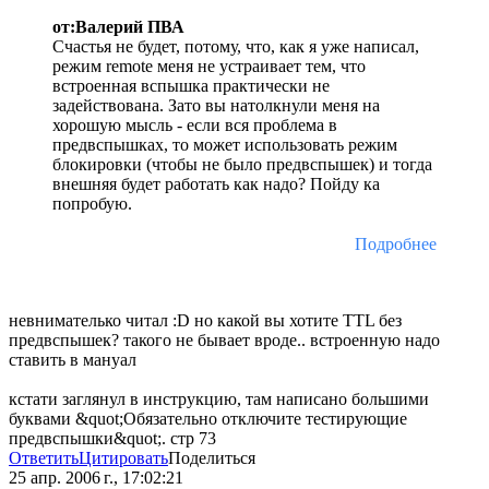
от:Валерий ПВА
Счастья не будет, потому, что, как я уже написал,
режим remote меня не устраивает тем, что
встроенная вспышка практически не
задействована. Зато вы натолкнули меня на
хорошую мысль - если вся проблема в
предвспышках, то может использовать режим
блокировки (чтобы не было предвспышек) и тогда
внешняя будет работать как надо? Пойду ка
попробую.
Подробнее
невнимателько читал :D но какой вы хотите TTL без
предвспышек? такого не бывает вроде.. встроенную надо
ставить в мануал
кстати заглянул в инструкцию, там написано большими
буквами &quot;Обязательно отключите тестирующие
предвспышки&quot;. стр 73
Ответить
Цитировать
Поделиться
25 апр. 2006 г., 17:02:21