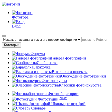
Фотогора
Вход
Категории
Форумы
Галерея фотографий
Сообщества
Барахолка
Выставки и проекты
Обсуждение фототехники
Фотоконкурсы
Классики фотоискусства
Фотолаборатории
NEW
Фотостудии
Школы фотографий
Словарь