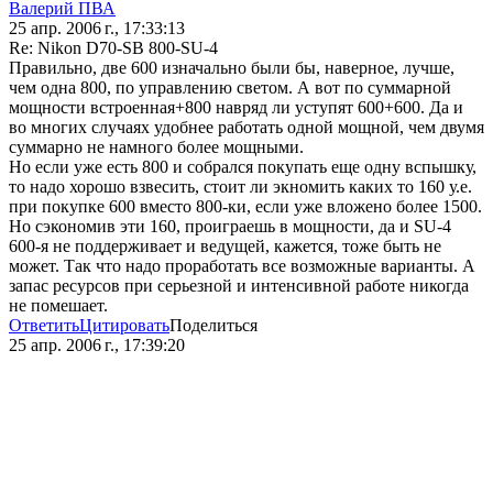
Валерий ПВА
25 апр. 2006 г., 17:33:13
Re: Nikon D70-SB 800-SU-4
Правильно, две 600 изначально были бы, наверное, лучше,
чем одна 800, по управлению светом. А вот по суммарной
мощности встроенная+800 навряд ли уступят 600+600. Да и
во многих случаях удобнее работать одной мощной, чем двумя
суммарно не намного более мощными.
Но если уже есть 800 и собрался покупать еще одну вспышку,
то надо хорошо взвесить, стоит ли экномить каких то 160 у.е.
при покупке 600 вместо 800-ки, если уже вложено более 1500.
Но сэкономив эти 160, проиграешь в мощности, да и SU-4
600-я не поддерживает и ведущей, кажется, тоже быть не
может. Так что надо проработать все возможные варианты. А
запас ресурсов при серьезной и интенсивной работе никогда
не помешает.
Ответить
Цитировать
Поделиться
25 апр. 2006 г., 17:39:20