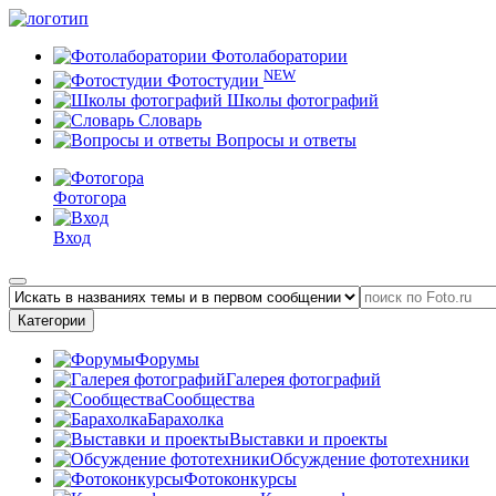
Фотолаборатории
NEW
Фотостудии
Школы фотографий
Словарь
Вопросы и ответы
Фотогора
Вход
Категории
Форумы
Галерея фотографий
Сообщества
Барахолка
Выставки и проекты
Обсуждение фототехники
Фотоконкурсы