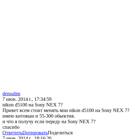
densulim
7 июн. 2014 г., 17:34:59
nikon d5100 на Sony NEX 7?
Привет всем стоит менять мои nikon d5100 на Sony NEX 7?
имею китовыи и 55-300 обьектив.
и что я получу если переду на Sony NEX 7?
спасибо
Ответить
Цитировать
Поделиться
7 июн. 2014 г., 18:16:26