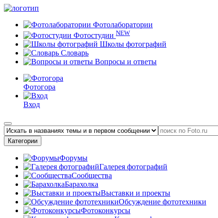
Фотолаборатории
NEW
Фотостудии
Школы фотографий
Словарь
Вопросы и ответы
Фотогора
Вход
Категории
Форумы
Галерея фотографий
Сообщества
Барахолка
Выставки и проекты
Обсуждение фототехники
Фотоконкурсы