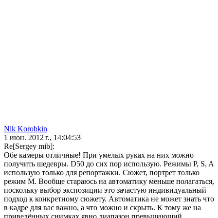
Nik Korobkin
1 июн. 2012 г., 14:04:53
Re[Sergey mib]:
Обе камеры отличные! При умелых руках на них можно
получить шедевры. D50 до сих пор использую. Режимы P, S, A
использую только для репортажки. Сюжет, портрет только
режим M. Вообще стараюсь на автоматику меньше полагаться,
поскольку выбор экспозиции это зачастую индивидуальный
подход к конкретному сюжету. Автоматика не может знать что
в кадре для вас важно, а что можно и скрыть. К тому же на
приведённых снимках явно диапазон превышающий