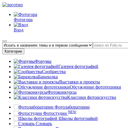
Фотогора
Вход
Категории
Форумы
Галерея фотографий
Сообщества
Барахолка
Выставки и проекты
Обсуждение фототехники
Фотоконкурсы
Классики фотоискусства
Фотолаборатории
NEW
Фотостудии
Школы фотографий
Словарь