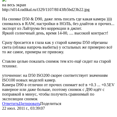
на весь экран
http://s014.radikal.ru/i329/1107/8f/43fb5bd23b22.jpg
На снимке D50 & D90, даже лень писать где какая камера ))))
снималось в RAW, настройки в НОЛЬ, без длайтов и прочих...
экспорт из Лайтрума без коррекции в джпег.
Яркий солнечный день, время 14-00, .... высокий контраст!
Сразу бросается в глаза как у старой камеры D50 обрезаны
света (облака напрочь выбиты) у остальных же примерно всё
то же самое, примеры не привожу.
Cтавлю целью показать снимок тем кто ещё сидит на старой
технике.
уточнение: на D50 ISO200 скорее соответствует значениям
ISO100 новых моделей камер.
Камера D90 в отличии от прочих снимает всё в +0.3 ... +0.5EV
наверное или даже больше, поэтому снимок с Д90 идёт с
поправкой в минус, чтобы получить сравнимый по
экспозиции снимок
Ответить
Цитировать
Поделиться
22 июл. 2011 г., 03:39:07