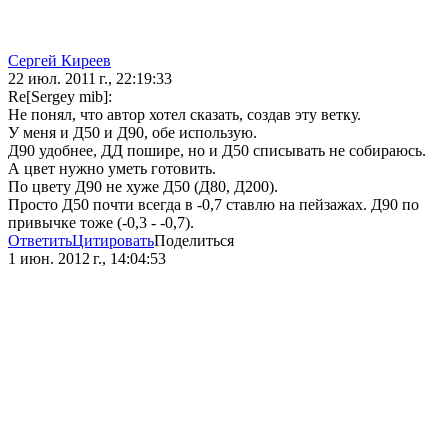
Сергей Киреев
22 июл. 2011 г., 22:19:33
Re[Sergey mib]:
Не понял, что автор хотел сказать, создав эту ветку.
У меня и Д50 и Д90, обе использую.
Д90 удобнее, ДД пошире, но и Д50 списывать не собираюсь.
А цвет нужно уметь готовить.
По цвету Д90 не хуже Д50 (Д80, Д200).
Просто Д50 почти всегда в -0,7 ставлю на пейзажах. Д90 по
привычке тоже (-0,3 - -0,7).
Ответить
Цитировать
Поделиться
1 июн. 2012 г., 14:04:53