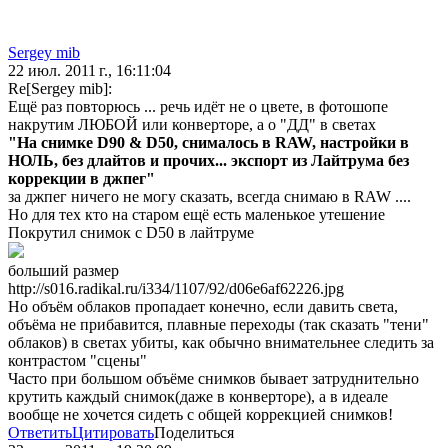
Sergey mib
22 июл. 2011 г., 16:11:04
Re[Sergey mib]:
Ещё раз повторюсь ... речь идёт не о цвете, в фотошопе
накрутим ЛЮБОЙ или конверторе, а о "ДД" в светах
"На снимке D90 & D50, снималось в RAW, настройки в
НОЛЬ, без длайтов и прочих... экспорт из Лайтрума без
коррекции в джпег"
за джпег ничего не могу сказать, всегда снимаю в RAW ....
Но для тех кто на старом ещё есть маленькое утешение
Покрутил снимок с D50 в лайтруме
больший размер
http://s016.radikal.ru/i334/1107/92/d06e6af62226.jpg
Но объём облаков пропадает конечно, если давить света,
объёма не прибавится, плавные переходы (так сказать "тени"
облаков) в светах убиты, как обычно внимательнее следить за
контрастом "сцены"
Часто при большом объёме снимков бывает затруднительно
крутить каждый снимок(даже в конверторе), а в идеале
вообще не хочется сидеть с общей коррекцией снимков!
Ответить
Цитировать
Поделиться