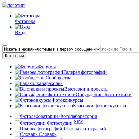
Фотогора
Вход
Категории
Форумы
Галерея фотографий
Сообщества
Барахолка
Выставки и проекты
Обсуждение фототехники
Фотоконкурсы
Классики фотоискусства
Фотолаборатории
NEW
Фотостудии
Школы фотографий
Словарь