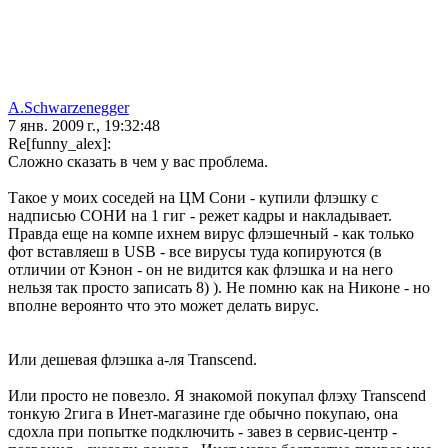
A.Schwarzenegger
7 янв. 2009 г., 19:32:48
Re[funny_alex]:
Сложно сказать в чем у вас проблема.
Такое у моих соседей на ЦМ Сони - купили флэшку с
надписью СОНИ на 1 гиг - режет кадры и накладывает.
Правда еще на компе ихнем вирус флэшечный - как только
фот вставляеш в USB - все вирусы туда копируются (в
отличии от Кэнон - он не видится как флэшка и на него
нельзя так просто записать 8) ). Не помню как на Никоне - но
вполне вероянто что это может делать вирус.
Или дешевая флэшка а-ля Transcеnd.
Или просто не повезло. Я знакомой покупал флэху Transcend
тонкую 2гига в Инет-магазине где обычно покупаю, она
сдохла при попытке подключить - завез в сервис-центр -