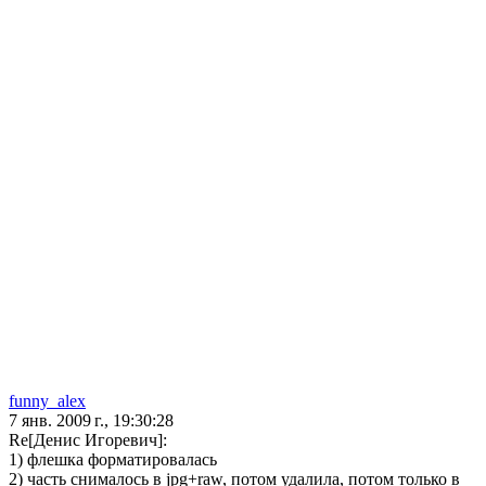
funny_alex
7 янв. 2009 г., 19:30:28
Re[Денис Игоревич]:
1) флешка форматировалась
2) часть снималось в jpg+raw, потом удалила, потом только в