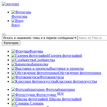
Фотогора
Вход
Категории
Форумы
Галерея фотографий
Сообщества
Барахолка
Выставки и проекты
Обсуждение фототехники
Фотоконкурсы
Классики фотоискусства
Фотолаборатории
NEW
Фотостудии
Школы фотографий
Словарь