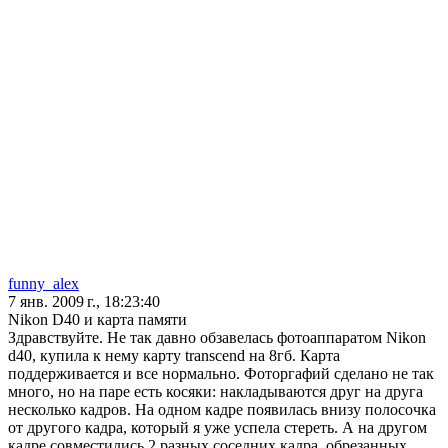
funny_alex
7 янв. 2009 г., 18:23:40
Nikon D40 и карта памяти
Здравствуйте. Не так давно обзавелась фотоаппаратом Nikon
d40, купила к нему карту transcend на 8гб. Карта
поддерживается и все нормально. Фоторгафий сделано не так
много, но на паре есть косяки: накладываются друг на друга
несколько кадров. На одном кадре появилась внизу полосочка
от другого кадра, который я уже успела стереть. А на другом
кадре совместились 2 разных соседних кадра, обрезанных