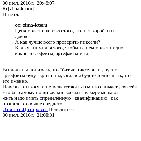
30 июл. 2016 г., 20:48:07
Re[zima-letoru]:
Цитата:
от: zima-letoru
Цена может еще из-за того, что нет коробки и
доков.
А как лучше всего проверить пиксели?
Кадр я кинул для того, чтобы на нем может видно
какие-то дефекты, артефакты и тд
Вы должны понимать,что "битые пиксели" и другие
артефакты будут критичны,когда вы будете точно знать,что
это именно.
Поверье,эти косяки не мешают жить тем,кто снимает для себя.
Что бы самому понять,какие косяки в камере мешают
жить,надо иметь определённую "квалификацию",как
правило,это выше среднего.
Ответить
Цитировать
Поделиться
30 июл. 2016 г., 21:08:31