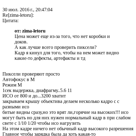
30 июл. 2016 г., 20:47:04
Re[zima-letoru]:
Цитата:
от: zima-letoru
Цена может еще из-за того, что нет коробки и
доков.
А как лучше всего проверить пиксели?
Кадр я кинул для того, чтобы на нем может видно
какие-то дефекты, артефакты и тд
Пиксели проверяют просто
Автофокус в М
Режим М
1сек выдержка, диафрагму..5.6 11
ИСО от 800 и до...3200 хватит
закрываем крышу объектива делаем несколько кадро с с
разными исо
битые видны сразу,но это врят ли,горячие на высоких!!! исо
могут быть но для них нужен нормальный кадр в при слабом
свете с 1/10 1/20 чтобы исо нагрузить
На этом кадре ничего нет обычный кадр высокого разрешения
Главное чтобы зарядка была да хоть какая-то