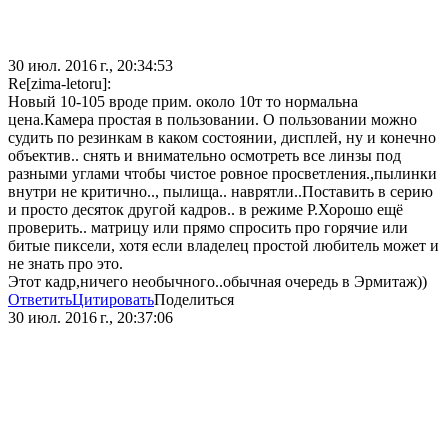
30 июл. 2016 г., 20:34:53
Re[zima-letoru]:
Новый 10-105 вроде прим. около 10т то нормальна
цена.Камера простая в пользовании. О пользовании можно
судить по резинкам в каком состоянии, дисплей, ну и конечно
объектив.. снять и внимательно осмотреть все линзы под
разными углами чтобы чистое ровное просветления.,пылинки
внутри не критично.., пылища.. наврятли..Поставить в серию
и просто десяток другой кадров.. в режиме Р.Хорошо ещё
проверить.. матрицу или прямо спросить про горячие или
битые пиксели, хотя если владелец простой любитель может и
не знать про это.
Этот кадр,ничего необычного..обычная очередь в Эрмитаж))
Ответить
Цитировать
Поделиться
30 июл. 2016 г., 20:37:06