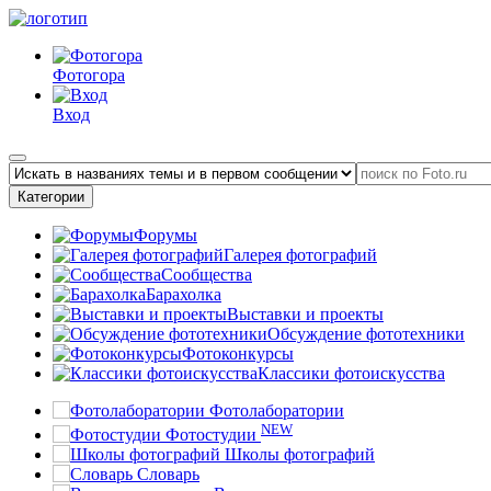
Фотогора
Вход
Категории
Форумы
Галерея фотографий
Сообщества
Барахолка
Выставки и проекты
Обсуждение фототехники
Фотоконкурсы
Классики фотоискусства
Фотолаборатории
NEW
Фотостудии
Школы фотографий
Словарь