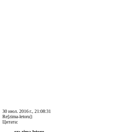
30 июл. 2016 г., 21:08:31
Re[zima-letoru]:
Цитата:
от: zima-letoru