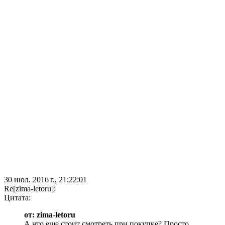
30 июл. 2016 г., 21:22:01
Re[zima-letoru]:
Цитата:
от: zima-letoru
А что еще стоит смотреть при покупке? Просто