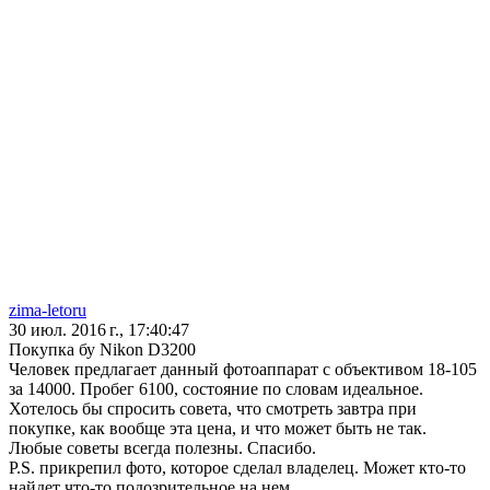
zima-letoru
30 июл. 2016 г., 17:40:47
Покупка бу Nikon D3200
Человек предлагает данный фотоаппарат с объективом 18-105
за 14000. Пробег 6100, состояние по словам идеальное.
Хотелось бы спросить совета, что смотреть завтра при
покупке, как вообще эта цена, и что может быть не так.
Любые советы всегда полезны. Спасибо.
P.S. прикрепил фото, которое сделал владелец. Может кто-то
найдет что-то подозрительное на нем.