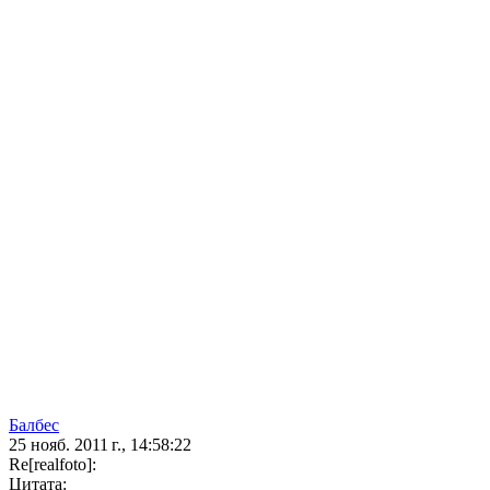
Балбес
25 нояб. 2011 г., 14:58:22
Re[realfoto]:
Цитата: