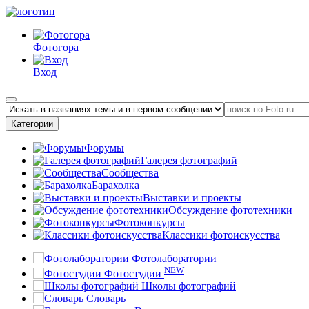
Фотогора
Вход
Категории
Форумы
Галерея фотографий
Сообщества
Барахолка
Выставки и проекты
Обсуждение фототехники
Фотоконкурсы
Классики фотоискусства
Фотолаборатории
NEW
Фотостудии
Школы фотографий
Словарь