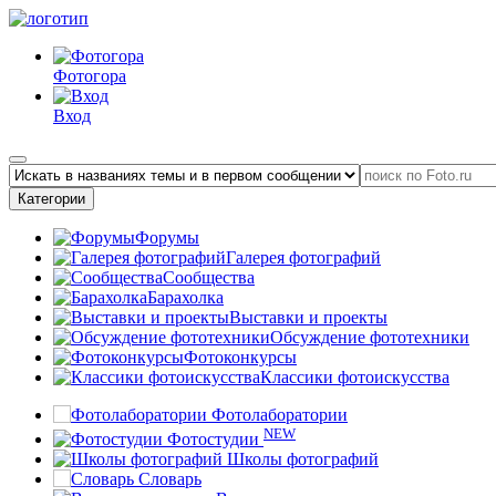
Фотогора
Вход
Категории
Форумы
Галерея фотографий
Сообщества
Барахолка
Выставки и проекты
Обсуждение фототехники
Фотоконкурсы
Классики фотоискусства
Фотолаборатории
NEW
Фотостудии
Школы фотографий
Словарь