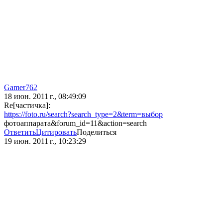
Gamer762
18 июн. 2011 г., 08:49:09
Re[частичка]:
https://foto.ru/search?search_type=2&term=выбор
фотоаппарата&forum_id=11&action=search
Ответить
Цитировать
Поделиться
19 июн. 2011 г., 10:23:29