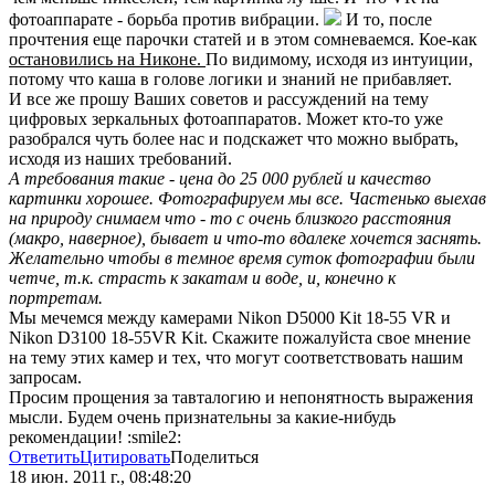
фотоаппарате - борьба против вибрации.
И то, после
прочтения еще парочки статей и в этом сомневаемся. Кое-как
остановились на Никоне.
По видимому, исходя из интуиции,
потому что каша в голове логики и знаний не прибавляет.
И все же прошу Ваших советов и рассуждений на тему
цифровых зеркальных фотоаппаратов. Может кто-то уже
разобрался чуть более нас и подскажет что можно выбрать,
исходя из наших требований.
А требования такие - цена до 25 000 рублей и качество
картинки хорошее. Фотографируем мы все. Частенько выехав
на природу снимаем что - то с очень близкого расстояния
(макро, наверное), бывает и что-то вдалеке хочется заснять.
Желательно чтобы в темное время суток фотографии были
четче, т.к. страсть к закатам и воде, и, конечно к
портретам.
Мы мечемся между камерами Nikon D5000 Kit 18-55 VR и
Nikon D3100 18-55VR Kit. Скажите пожалуйста свое мнение
на тему этих камер и тех, что могут соответствовать нашим
запросам.
Просим прощения за тавталогию и непонятность выражения
мысли. Будем очень признательны за какие-нибудь
рекомендации!
:smile2:
Ответить
Цитировать
Поделиться
18 июн. 2011 г., 08:48:20