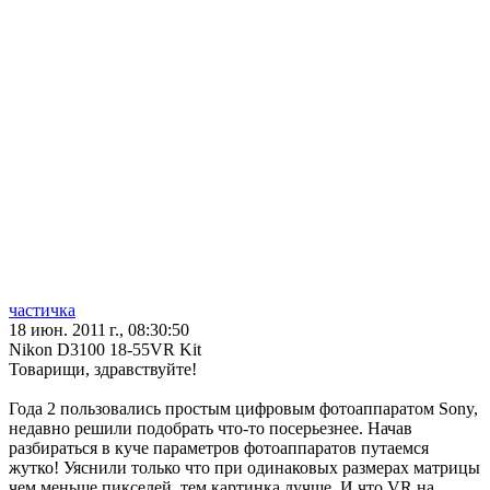
частичка
18 июн. 2011 г., 08:30:50
Nikon D3100 18-55VR Kit
Товарищи, здравствуйте!
Года 2 пользовались простым цифровым фотоаппаратом Sony,
недавно решили подобрать что-то посерьезнее. Начав
разбираться в куче параметров фотоаппаратов путаемся
жутко! Уяснили только что при одинаковых размерах матрицы
чем меньше пикселей, тем картинка лучше. И что VR на