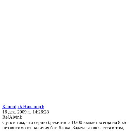
КанонiрЪ НиканорЪ
16 дек. 2009 г., 14:26:28
Re[Alvin]:
Cуть в том, что серию брекетинга D300 выдаёт всегда на 8 к/с
независимо от наличия бат. блока. Задача заключается в том,