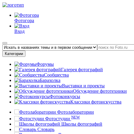
Фотогора
Вход
Категории
Форумы
Галерея фотографий
Сообщества
Барахолка
Выставки и проекты
Обсуждение фототехники
Фотоконкурсы
Классики фотоискусства
Фотолаборатории
NEW
Фотостудии
Школы фотографий
Словарь