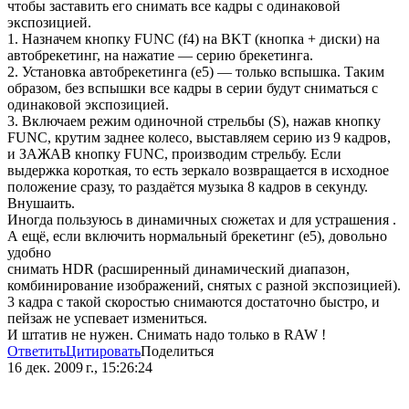
чтобы заставить его снимать все кадры с одинаковой
экспозицией.
1. Назначем кнопку FUNC (f4) на BKT (кнопка + диски) на
автобрекетинг, на нажатие — серию брекетинга.
2. Установка автобрекетинга (e5) — только вспышка. Таким
образом, без вспышки все кадры в серии будут сниматься с
одинаковой экспозицией.
3. Включаем режим одиночной стрельбы (S), нажав кнопку
FUNC, крутим заднее колесо, выставляем серию из 9 кадров,
и ЗАЖАВ кнопку FUNC, производим стрельбу. Если
выдержка короткая, то есть зеркало возвращается в исходное
положение сразу, то раздаётся музыка 8 кадров в секунду.
Внушаить.
Иногда пользуюсь в динамичных сюжетах и для устрашения .
А ещё, если включить нормальный брекетинг (e5), довольно
удобно
снимать HDR (расширенный динамический диапазон,
комбинирование изображений, снятых с разной экспозицией).
3 кадра с такой скоростью снимаются достаточно быстро, и
пейзаж не успевает измениться.
И штатив не нужен. Снимать надо только в RAW !
Ответить
Цитировать
Поделиться
16 дек. 2009 г., 15:26:24