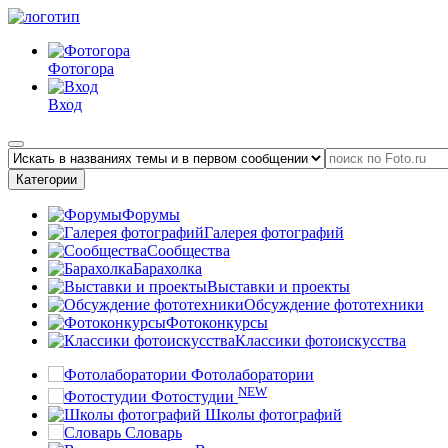
Фотогора
Вход
Категории
Форумы
Галерея фотографий
Сообщества
Барахолка
Выставки и проекты
Обсуждение фототехники
Фотоконкурсы
Классики фотоискусства
Фотолаборатории
NEW
Фотостудии
Школы фотографий
Словарь