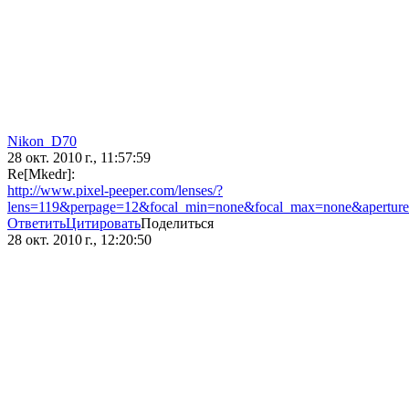
Nikon_D70
28 окт. 2010 г., 11:57:59
Re[Mkedr]:
http://www.pixel-peeper.com/lenses/?
lens=119&perpage=12&focal_min=none&focal_max=none&apertur
Ответить
Цитировать
Поделиться
28 окт. 2010 г., 12:20:50