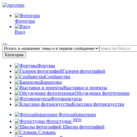
Фотогора
Вход
Категории
Форумы
Галерея фотографий
Сообщества
Барахолка
Выставки и проекты
Обсуждение фототехники
Фотоконкурсы
Классики фотоискусства
Фотолаборатории
NEW
Фотостудии
Школы фотографий
Словарь