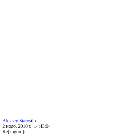
Aleksey Starostin
2 нояб. 2010 г., 14:43:04
Re[kagore]: