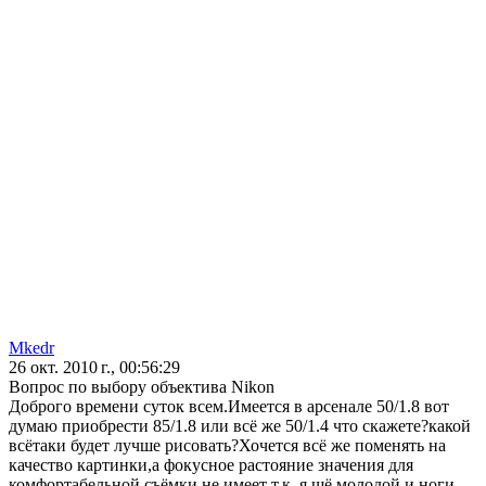
Mkedr
26 окт. 2010 г., 00:56:29
Вопрос по выбору объектива Nikon
Доброго времени суток всем.Имеется в арсенале 50/1.8 вот
думаю приобрести 85/1.8 или всё же 50/1.4 что скажете?какой
всётаки будет лучше рисовать?Хочется всё же поменять на
качество картинки,а фокусное растояние значения для
комфортабельной съёмки не имеет т.к. я щё молодой и ноги