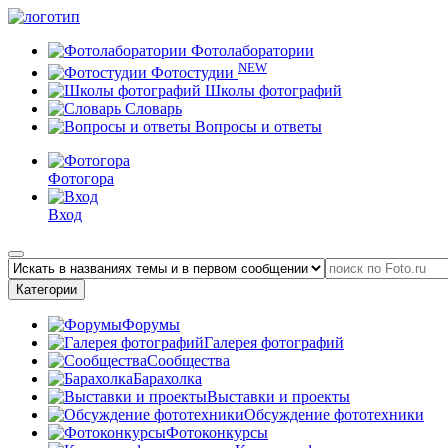
Фотолаборатории
NEW
Фотостудии
Школы фотографий
Словарь
Вопросы и ответы
Фотогора
Вход
Категории
Форумы
Галерея фотографий
Сообщества
Барахолка
Выставки и проекты
Обсуждение фототехники
Фотоконкурсы