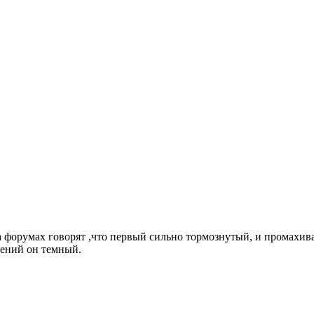
На форумах говорят ,что первый сильно тормознутый, и промахив
щений он темный.