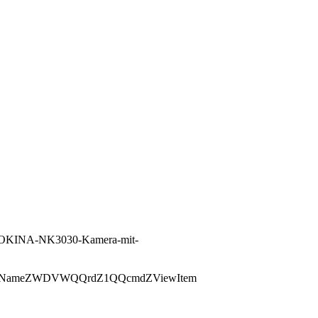
e/NOKINA-NK3030-Kamera-mit-
QssPageNameZWDVWQQrdZ1QQcmdZViewItem