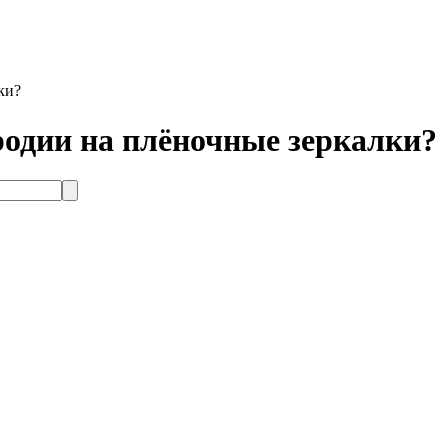
ки?
родии на плёночные зеркалки?