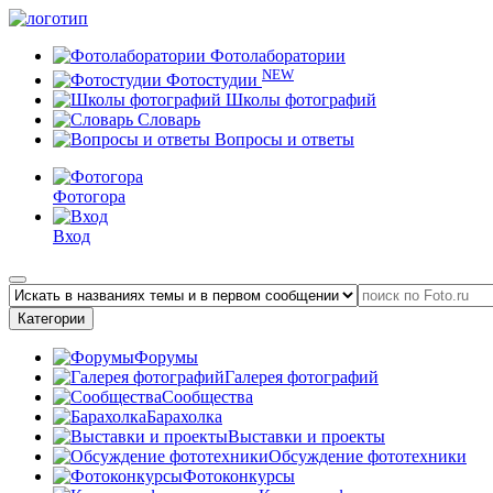
Фотолаборатории
NEW
Фотостудии
Школы фотографий
Словарь
Вопросы и ответы
Фотогора
Вход
Категории
Форумы
Галерея фотографий
Сообщества
Барахолка
Выставки и проекты
Обсуждение фототехники
Фотоконкурсы