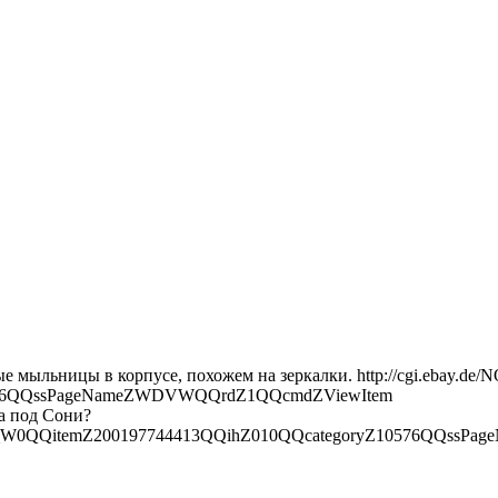
е мыльницы в корпусе, похожем на зеркалки. http://cgi.ebay.d
0576QQssPageNameZWDVWQQrdZ1QQcmdZViewItem
а под Сони?
litzgeraet_W0QQitemZ200197744413QQihZ010QQcategoryZ10576Q