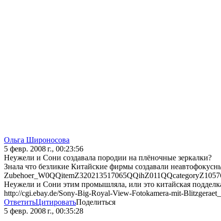
Ольга Широносова
5 февр. 2008 г., 00:23:56
Неужели и Сони создавала породии на плёночные зеркалки?
Знала что безликие Китайские фирмы создавали неавтофокусны
Zubehoer_W0QQitemZ320213517065QQihZ011QQcategoryZ1
Неужели и Сони этим промышляла, или это китайская подделк
http://cgi.ebay.de/Sony-Big-Royal-View-Fotokamera-mit-B
Ответить
Цитировать
Поделиться
5 февр. 2008 г., 00:35:28