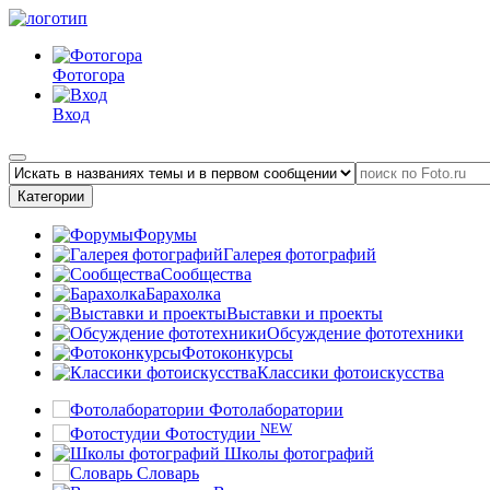
Фотогора
Вход
Категории
Форумы
Галерея фотографий
Сообщества
Барахолка
Выставки и проекты
Обсуждение фототехники
Фотоконкурсы
Классики фотоискусства
Фотолаборатории
NEW
Фотостудии
Школы фотографий
Словарь