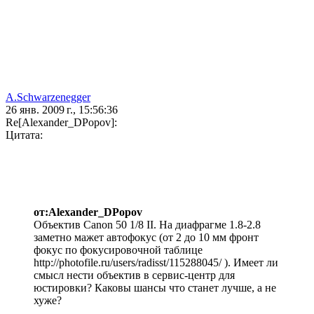
A.Schwarzenegger
26 янв. 2009 г., 15:56:36
Re[Alexander_DPopov]:
Цитата:
от:Alexander_DPopov
Объектив Canon 50 1/8 II. На диафрагме 1.8-2.8
заметно мажет автофокус (от 2 до 10 мм фронт
фокус по фокусировочной таблице
http://photofile.ru/users/radisst/115288045/ ). Имеет ли
смысл нести объектив в сервис-центр для
юстировки? Каковы шансы что станет лучше, а не
хуже?