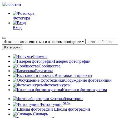
Фотогора
Вход
Категории
Форумы
Галерея фотографий
Сообщества
Барахолка
Выставки и проекты
Обсуждение фототехники
Фотоконкурсы
Классики фотоискусства
Фотолаборатории
NEW
Фотостудии
Школы фотографий
Словарь