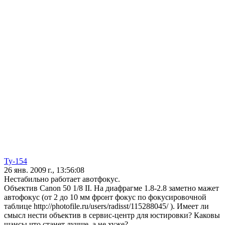
Ty-154
26 янв. 2009 г., 13:56:08
Нестабильно работает авотфокус.
Объектив Canon 50 1/8 II. На диафрагме 1.8-2.8 заметно мажет
автофокус (от 2 до 10 мм фронт фокус по фокусировочной
таблице http://photofile.ru/users/radisst/115288045/ ). Имеет ли
смысл нести объектив в сервис-центр для юстировки? Каковы
шансы что станет лучше, а не хуже?