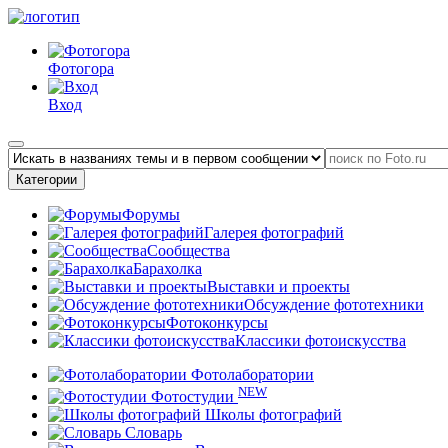
Фотогора
Вход
Категории
Форумы
Галерея фотографий
Сообщества
Барахолка
Выставки и проекты
Обсуждение фототехники
Фотоконкурсы
Классики фотоискусства
Фотолаборатории
NEW
Фотостудии
Школы фотографий
Словарь