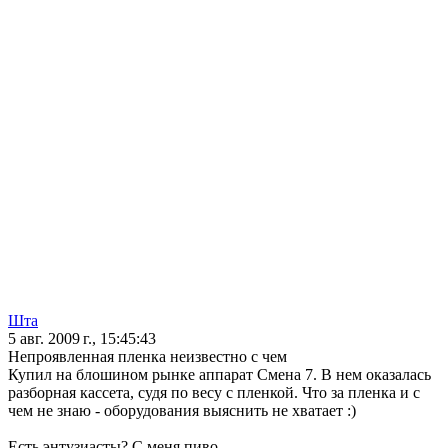
Шта
5 авг. 2009 г., 15:45:43
Непроявленная пленка неизвестно с чем
Купил на блошином рынке аппарат Смена 7. В нем оказалась
разборная кассета, судя по весу с пленкой. Что за пленка и с
чем не знаю - оборудования выяснить не хватает :)
Есть энтузиасты? С меня пиво.