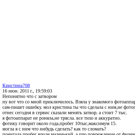
Кристина708
16 июн. 2011 г., 19:59:03
Непонятно что с затвором
ну вот что со мной приключилось. Взяла у знакомого фотоаппар
сам-пишет ошибку. мол кристина ты что сделала с ним,не фото
отнес сегодня в сервис сказали менять затвор. а стоит 7 тыс.
я фотоаппарат не роняла,не трясла. все тихо и аккуратно.
фотику говорит около года,пробег 10тыс,максимум 15.
могла я с ним что нибудь сделать? как то сломать?
почитала,пробег вроде маленький. а про повреждение от физич