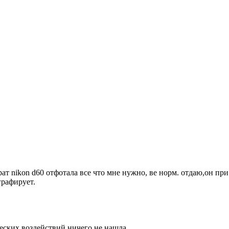
ат nikon d60 отфотала все что мне нужно, ве норм. отдаю,он при
графирует.
еских воздействий ничего не нашла.