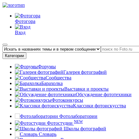
Фотогора
Вход
Категории
Форумы
Галерея фотографий
Сообщества
Барахолка
Выставки и проекты
Обсуждение фототехники
Фотоконкурсы
Классики фотоискусства
Фотолаборатории
NEW
Фотостудии
Школы фотографий
Словарь