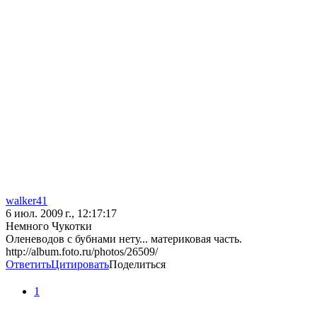
walker41
6 июл. 2009 г., 12:17:17
Немного Чукотки
Оленеводов с бубнами нету... материковая часть.
http://album.foto.ru/photos/26509/
Ответить
Цитировать
Поделиться
1