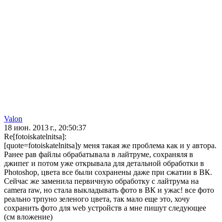
Valon
18 июн. 2013 г., 20:50:37
Re[fotoiskatelnitsa]:
[quote=fotoiskatelnitsa]у меня такая же проблема как и у автора.
Ранее рав файлы обрабатывала в лайтруме, сохраняля в
джипег и потом уже открывала для детальной обработки в
Photoshop, цвета все были сохранены даже при сжатии в ВК.
Сейчас же заменила первичную обработку с лайтрума на
camera raw, но стала выкладывать фото в ВК и ужас! все фото
реально трпуно зеленого цвета, так мало еще это, хочу
сохранить фото для web устройств а мне пишут следующее
(см вложение)