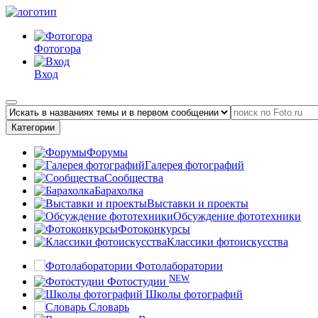
Фотогора
Вход
Категории
Форумы
Галерея фотографий
Сообщества
Барахолка
Выставки и проекты
Обсуждение фототехники
Фотоконкурсы
Классики фотоискусства
Фотолаборатории
NEW
Фотостудии
Школы фотографий
Словарь