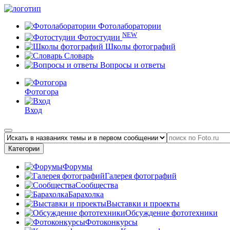
Фотолаборатории
NEW
Фотостудии
Школы фотографий
Словарь
Вопросы и ответы
Фотогора
Вход
Категории
Форумы
Галерея фотографий
Сообщества
Барахолка
Выставки и проекты
Обсуждение фототехники
Фотоконкурсы