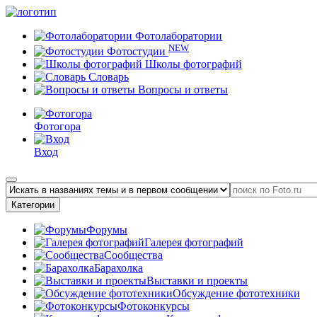
Фотолаборатории
NEW
Фотостудии
Школы фотографий
Словарь
Вопросы и ответы
Фотогора
Вход
Категории
Форумы
Галерея фотографий
Сообщества
Барахолка
Выставки и проекты
Обсуждение фототехники
Фотоконкурсы