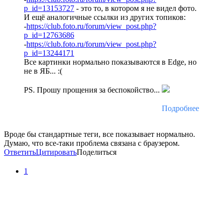
p_id=13153727
- это то, в котором я не видел фото.
И ещё аналогичные ссылки из других топиков:
-
https://club.foto.ru/forum/view_post.php?
p_id=12763686
-
https://club.foto.ru/forum/view_post.php?
p_id=13244171
Все картинки нормально показываются в Edge, но
не в ЯБ... :(
PS. Прошу прощения за беспокойство...
Подробнее
Вроде бы стандартные теги, все показывает нормально.
Думаю, что все-таки проблема связана с браузером.
Ответить
Цитировать
Поделиться
1