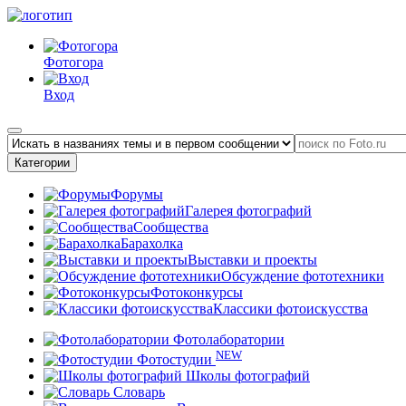
Фотогора
Вход
Категории
Форумы
Галерея фотографий
Сообщества
Барахолка
Выставки и проекты
Обсуждение фототехники
Фотоконкурсы
Классики фотоискусства
Фотолаборатории
NEW
Фотостудии
Школы фотографий
Словарь