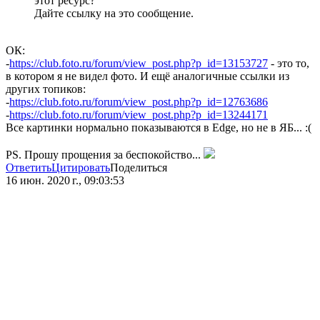
этот ресурс?
Дайте ссылку на это сообщение.
ОК:
-
https://club.foto.ru/forum/view_post.php?p_id=13153727
- это то,
в котором я не видел фото. И ещё аналогичные ссылки из
других топиков:
-
https://club.foto.ru/forum/view_post.php?p_id=12763686
-
https://club.foto.ru/forum/view_post.php?p_id=13244171
Все картинки нормально показываются в Edge, но не в ЯБ... :(
PS. Прошу прощения за беспокойство...
Ответить
Цитировать
Поделиться
16 июн. 2020 г., 09:03:53