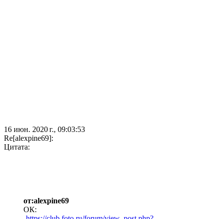
16 июн. 2020 г., 09:03:53
Re[alexpine69]:
Цитата:
от:alexpine69
ОК:
-
https://club.foto.ru/forum/view_post.php?