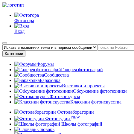
Фотогора
Вход
Категории
Форумы
Галерея фотографий
Сообщества
Барахолка
Выставки и проекты
Обсуждение фототехники
Фотоконкурсы
Классики фотоискусства
Фотолаборатории
NEW
Фотостудии
Школы фотографий
Словарь