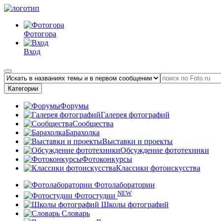
Фотогора
Вход
Категории
Форумы
Галерея фотографий
Сообщества
Барахолка
Выставки и проекты
Обсуждение фототехники
Фотоконкурсы
Классики фотоискусства
Фотолаборатории
NEW
Фотостудии
Школы фотографий
Словарь