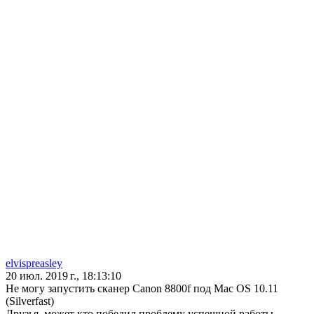
elvispreasley
20 июл. 2019 г., 18:13:10
Не могу запустить сканер Canon 8800f под Mac OS 10.11
(Silverfast)
Друзья, может кто победил проблему успешной работы