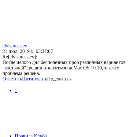
elvispreasley
21 июл. 2019 г., 03:37:07
Re[elvispreasley]:
После целого дня бесполезных проб различных вариантов
"костылей", решил откатиться на Mac OS 10.10, так что
проблема решена.
Ответить
Цитировать
Поделиться
1
Правила Клуба