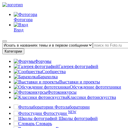
Фотогора
Вход
Категории
Форумы
Галерея фотографий
Сообщества
Барахолка
Выставки и проекты
Обсуждение фототехники
Фотоконкурсы
Классики фотоискусства
Фотолаборатории
NEW
Фотостудии
Школы фотографий
Словарь