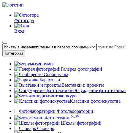
Фотогора
Вход
Категории
Форумы
Галерея фотографий
Сообщества
Барахолка
Выставки и проекты
Обсуждение фототехники
Фотоконкурсы
Классики фотоискусства
Фотолаборатории
NEW
Фотостудии
Школы фотографий
Словарь