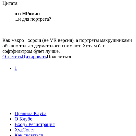
Цитата:
от: НРоман
...и для портрета?
Как макро - хорош (не VR версия), а портреты макрушниками
обычно только дерматологи снимают. Хотя м.б. с
софтфильтром будет лучше.
Ответить
Цитировать
Поделиться
1
Правила Клуба
О Клубе
Вход / Регистрация
ХудСовет
Как связаться