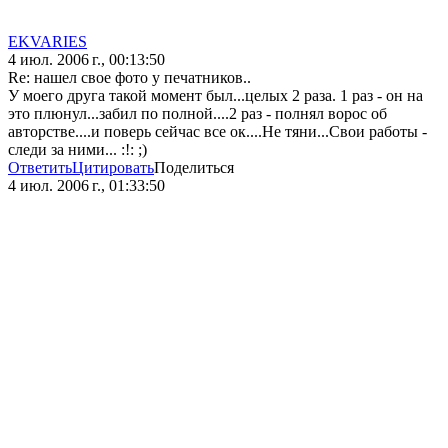
EKVARIES
4 июл. 2006 г., 00:13:50
Re: нашел свое фото у печатников..
У моего друга такой момент был...целых 2 раза. 1 раз - он на
это плюнул...забил по полной....2 раз - полнял ворос об
авторстве....и поверь сейчас все ок....Не тяни...Свои работы -
следи за ними... :!: ;)
Ответить
Цитировать
Поделиться
4 июл. 2006 г., 01:33:50