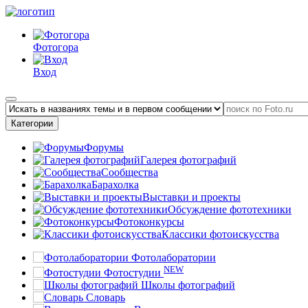
Фотогора
Вход
Категории
Форумы
Галерея фотографий
Сообщества
Барахолка
Выставки и проекты
Обсуждение фототехники
Фотоконкурсы
Классики фотоискусства
Фотолаборатории
NEW
Фотостудии
Школы фотографий
Словарь