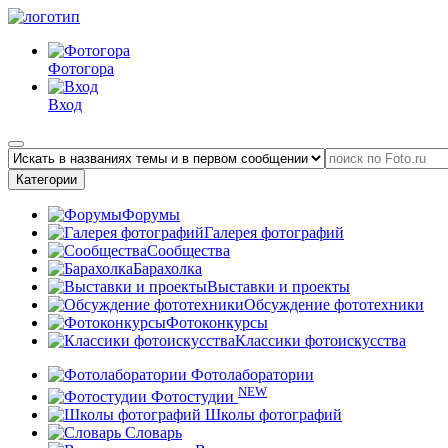
Фотогора
Вход
Категории
Форумы
Галерея фотографий
Сообщества
Барахолка
Выставки и проекты
Обсуждение фототехники
Фотоконкурсы
Классики фотоискусства
Фотолаборатории
NEW
Фотостудии
Школы фотографий
Словарь