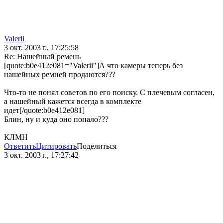
Valerii
3 окт. 2003 г., 17:25:58
Re: Нашейный ремень
[quote:b0e412e081="Valerii"]А что камеры теперь без
нашейных ремней продаются???
Что-то не понял советов по его поиску. С плечевым согласен,
а нашейный кажется всегда в комплекте
идет[/quote:b0e412e081]
Блин, ну и куда оно попало???
КЛМН
Ответить
Цитировать
Поделиться
3 окт. 2003 г., 17:27:42