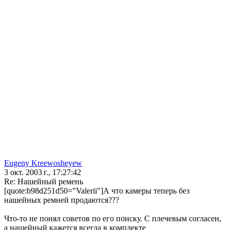
Eugeny Kreewosheyew
3 окт. 2003 г., 17:27:42
Re: Нашейный ремень
[quote:b98d251d50="Valerii"]А что камеры теперь без
нашейных ремней продаются???
Что-то не понял советов по его поиску. С плечевым согласен,
а нашейный кажется всегда в комплекте