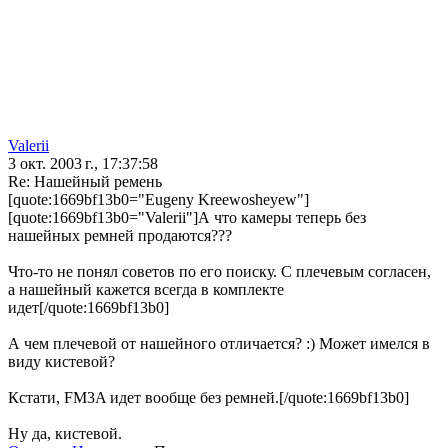
Valerii
3 окт. 2003 г., 17:37:58
Re: Нашейный ремень
[quote:1669bf13b0="Eugeny Kreewosheyew"]
[quote:1669bf13b0="Valerii"]А что камеры теперь без
нашейных ремней продаются???
Что-то не понял советов по его поиску. С плечевым согласен,
а нашейный кажется всегда в комплекте
идет[/quote:1669bf13b0]
А чем плечевой от нашейного отличается? :) Может имелся в
виду кистевой?
Кстати, FM3A идет вообще без ремней.[/quote:1669bf13b0]
Ну да, кистевой.