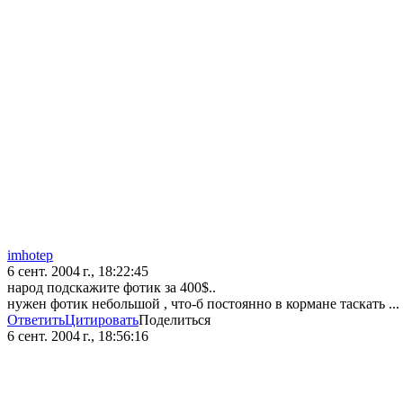
imhotep
6 сент. 2004 г., 18:22:45
народ подскажите фотик за 400$..
нужен фотик небольшой , что-б постоянно в кормане таскать ..
Ответить
Цитировать
Поделиться
6 сент. 2004 г., 18:56:16