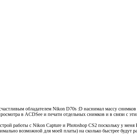
частливым обладателем Nikon D70s :D наснимал массу снимков з
росмотра в ACDSee и печати отдельных снимков и в связи с эт
строй работы с Nikon Capture и Photoshop CS2 поскольку у ме
симально возможной для моей платы) на сколько быстрее будут 