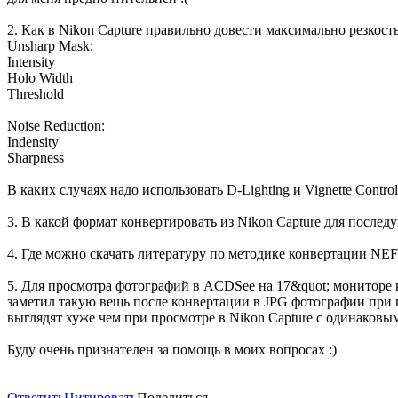
2. Как в Nikon Capture правильно довести максимально резкос
Unsharp Mask:
Intensity
Holo Width
Threshold
Noise Reduction:
Indensity
Sharpness
В каких случаях надо использовать D-Lighting и Vignette Control
3. В какой формат конвертировать из Nikon Capture для после
4. Где можно скачать литературу по методике конвертации NE
5. Для просмотра фотографий в ACDSee на 17&quot; мониторе к
заметил такую вещь после конвертации в JPG фотографии при
выглядят хуже чем при просмотре в Nikon Capture с одинаковы
Буду очень признателен за помощь в моих вопросах :)
Ответить
Цитировать
Поделиться