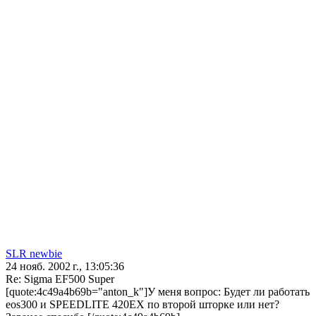
SLR newbie
24 нояб. 2002 г., 13:05:36
Re: Sigma EF500 Super
[quote:4c49a4b69b="anton_k"]У меня вопрос: Будет ли работать
eos300 и SPEEDLITE 420EX по второй шторке или нет?