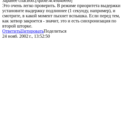
Заранее спасибо.[/quote:4c49a4b69b]
Это очень легко проверить. В режиме приоритета выдержки
установите выдержку подлиннее (1 секунду, например), и
смотрите, в какой момент пыхнет вспышка. Если перед тем,
как затвор закроется - значит, это и есть синхронизация по
второй шторке.
Ответить
Цитировать
Поделиться
24 нояб. 2002 г., 13:52:50