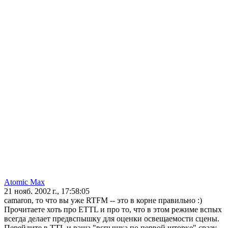
Atomic Max
21 нояб. 2002 г., 17:58:05
camaron, то что вы уже RTFM -- это в корне правильно :)
Прочитаете хоть про ETTL и про то, что в этом режиме вспых
всегда делает предвспышку для оценки освещаемости сцены.
Перейдите в TTL и ваша "вспышка по первой шторке" сразу