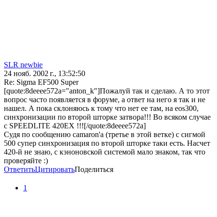
SLR newbie
24 нояб. 2002 г., 13:52:50
Re: Sigma EF500 Super
[quote:8deeee572a="anton_k"]Пожалуй так и сделаю. А то этот
вопрос часто появляется в форуме, а ответ на него я так и не
нашел. А пока склоняюсь к тому что нет ее там, на eos300,
синхронизации по второй шторке затвора!!! Во всяком случае
с SPEEDLITE 420EX !!![/quote:8deeee572a]
Судя по сообщению camaron'a (третье в этой ветке) с сигмой
500 супер синхронизация по второй шторке таки есть. Насчет
420-й не знаю, с кэноновской системой мало знаком, так что
проверяйте :)
Ответить
Цитировать
Поделиться
1