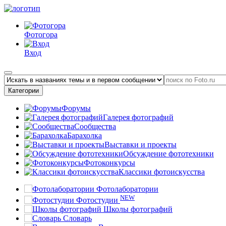
Фотогора
Вход
Категории
Форумы
Галерея фотографий
Сообщества
Барахолка
Выставки и проекты
Обсуждение фототехники
Фотоконкурсы
Классики фотоискусства
Фотолаборатории
NEW
Фотостудии
Школы фотографий
Словарь