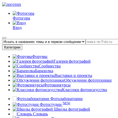
Фотогора
Вход
Категории
Форумы
Галерея фотографий
Сообщества
Барахолка
Выставки и проекты
Обсуждение фототехники
Фотоконкурсы
Классики фотоискусства
Фотолаборатории
NEW
Фотостудии
Школы фотографий
Словарь