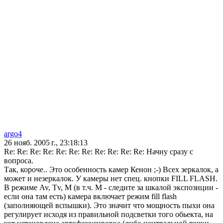
argo4
26 нояб. 2005 г., 23:18:13
Re: Re: Re: Re: Re: Re: Re: Re: Re: Re: Re: Начну сразу с
вопроса.
Так, короче.. Это особенность камер Кенон ;-) Всех зеркалок, а
может и незеркалок. У камеры нет спец. кнопки FILL FLASH.
В режиме Av, Tv, M (в т.ч. M - следите за шкалой экспозиции -
если она там есть) камера включает режим fill flash
(заполняющей вспышки). Это значит что мощность пыхи она
регулирует исходя из правильной подсветки того обьекта, на