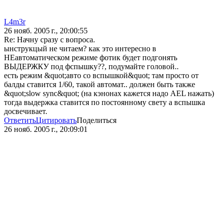
L4m3r
26 нояб. 2005 г., 20:00:55
Re: Начну сразу с вопроса.
ынструкцый не читаем? как это интересно в
НЕавтоматическом режиме фотик будет подгонять
ВЫДЕРЖКУ под фспышку??, подумайте головой..
есть режим &quot;авто со вспышкой&quot; там просто от
балды ставится 1/60, такой автомат.. должен быть также
&quot;slow sync&quot; (на кэнонах кажется надо AEL нажать)
тогда выдержка ставится по постоянному свету а вспышка
досвечивает.
Ответить
Цитировать
Поделиться
26 нояб. 2005 г., 20:09:01