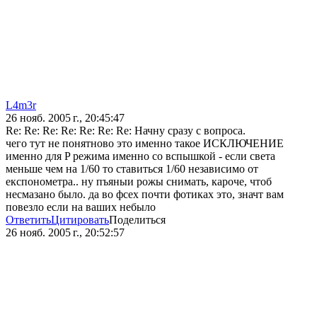
L4m3r
26 нояб. 2005 г., 20:45:47
Re: Re: Re: Re: Re: Re: Re: Начну сразу с вопроса.
чего тут не понятново это именно такое ИСКЛЮЧЕНИЕ
именно для P режима именно со вспышкой - если света
меньше чем на 1/60 то ставиться 1/60 независимо от
експонометра.. ну пъяныи рожы снимать, кароче, чтоб
несмазано было. да во фсех почти фотиках это, значт вам
повезло если на ваших небыло
Ответить
Цитировать
Поделиться
26 нояб. 2005 г., 20:52:57