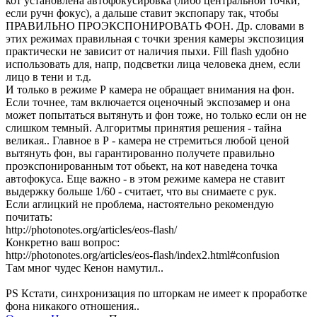
кот установлена автофокусировка (либо центральной точки,
если ручн фокус), а дальше ставит экспопару так, чтобы
ПРАВИЛЬНО ПРОЭКСПОНИРОВАТЬ ФОН. Др. словами в
этих режимах правильная с точки зрения камеры экспозиция
практически не зависит от наличия пыхи. Fill flash удобно
использовать для, напр, подсветки лица человека днем, если
лицо в тени и т.д.
И только в режиме Р камера не обращает внимания на фон.
Если точнее, там включается оценочный экспозамер и она
может попытаться вытянуть и фон тоже, но только если он не
слишком темный. Алгоритмы принятия решения - тайна
великая.. Главное в Р - камера не стремиться любой ценой
вытянуть фон, вы гарантированно получете правильно
проэкспонированным тот обьект, на кот наведена точка
автофокуса. Еще важно - в этом режиме камера не ставит
выдержку больше 1/60 - считает, что вы снимаете с рук.
Если аглицкий не проблема, настоятельно рекомендую
почитать:
http://photonotes.org/articles/eos-flash/
Конкретно ваш вопрос:
http://photonotes.org/articles/eos-flash/index2.html#confusion
Там мног чудес Кенон намутил..
PS Кстати, синхронизация по шторкам не имеет к проработке
фона никакого отношения..