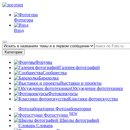
Фотогора
Вход
Категории
Форумы
Галерея фотографий
Сообщества
Барахолка
Выставки и проекты
Обсуждение фототехники
Фотоконкурсы
Классики фотоискусства
Фотолаборатории
NEW
Фотостудии
Школы фотографий
Словарь