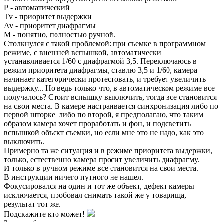
Р - автоматический
Tv - приоритет выдержки
Av - приоритет диафрагмы
М - понятно, полностью ручной.
Столкнулся с такой проблемой: при съемке в программном
режиме, с внешней вспышкой, автоматически
устанавливается 1/60 с диафрагмой 3,5. Переключаюсь в
режим приоритета диафрагмы, ставлю 3,5 и 1/60, камера
начинает категорически протестовать, и требует увеличить
выдержку... Но ведь только что, в автоматическом режиме все
получалось? Стоит вспышку выключить, тогда все становится
на свои места. В камере настраивается синхронизация либо по
первой шторке, либо по второй, я предполагаю, что таким
образом камера хочет проработать и фон, и подсветить
вспышкой объект съемки, но если мне это не надо, как это
выключить.
Примерно та же ситуация и в режиме приоритета выдержки,
только, естественно камера просит увеличить диафрагму.
И только в ручном режиме все становится на свои места.
В инструкции ничего путного не нашел.
Фокусировался на один и тот же объект, дефект камеры
исключается, пробовал снимать такой же у товарища,
результат тот же.
Подскажите кто может!