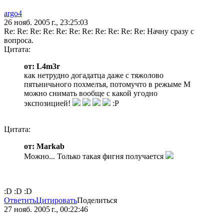
argo4
26 нояб. 2005 г., 23:25:03
Re: Re: Re: Re: Re: Re: Re: Re: Re: Re: Re: Начну сразу с
вопроса.
Цитата:
от: L4m3r
как нетрудно догадатца даже с тяжолово
пятьничьного похмелъя, потомучто в режыме M
можно снимать вообще с какой угодно
экспозицией!
:P
Цитата:
от: Markab
Можно... Только такая фигня получается
:D :D :D
Ответить
Цитировать
Поделиться
27 нояб. 2005 г., 00:22:46