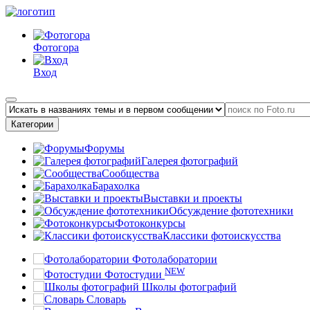
Фотогора
Вход
Категории
Форумы
Галерея фотографий
Сообщества
Барахолка
Выставки и проекты
Обсуждение фототехники
Фотоконкурсы
Классики фотоискусства
Фотолаборатории
NEW
Фотостудии
Школы фотографий
Словарь