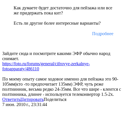
Как думаете будет достаточно для пейзажа или все
же придержать пока кит?
Есть ли другие более интересные варианты?
Подробнее
Зайдите сюда и посмотрите какими ЭФР обычно народ
снимает.
https://foto.ru/forums/general/cifrovye-zerkalnye-
fotoapparaty/486110
По моему опыту самое ходовое именно для пейзажа это 90-
105мм(кто -то предпочитает 135мм) ЭФР, чуть реже
полтиинник, весьма редко 24-35мм. Все что шире - клеится с
полтинника, длинее - используется телеконвертор 1.5-2х.
Ответить
Цитировать
Поделиться
7 июн. 2010 г., 23:31:44