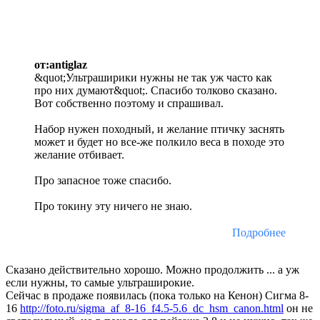
от:antiglaz
&quot;Ультраширики нужны не так уж часто как
про них думают&quot;. Спасибо толково сказано.
Вот собственно поэтому и спрашивал.
Набор нужен походный, и желание птичку заснять
может и будет но все-же полкило веса в походе это
желание отбивает.
Про запасное тоже спасибо.
Про токину эту ничего не знаю.
Подробнее
Сказано действительно хорошо. Можно продолжить ... а уж
если нужны, то самые ультраширокие.
Сейчас в продаже появилась (пока только на Кенон) Сигма 8-
16
http://foto.ru/sigma_af_8-16_f4.5-5.6_dc_hsm_canon.html
он не