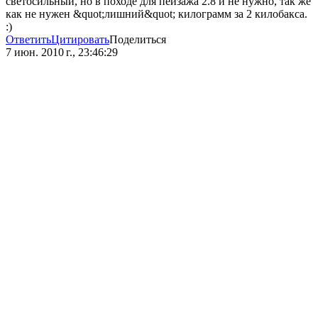
светосильный, но в походе для пейзажа 2.8 и не нужно, так же
как не нужен &quot;лишний&quot; килограмм за 2 килобакса.
:)
Ответить
Цитировать
Поделиться
7 июн. 2010 г., 23:46:29