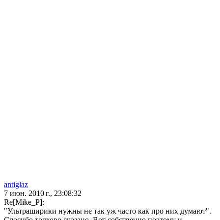
antiglaz
7 июн. 2010 г., 23:08:32
Re[Mike_P]:
"Ультраширики нужны не так уж часто как про них думают".
Спасибо толково сказано. Вот собственно поэтому и