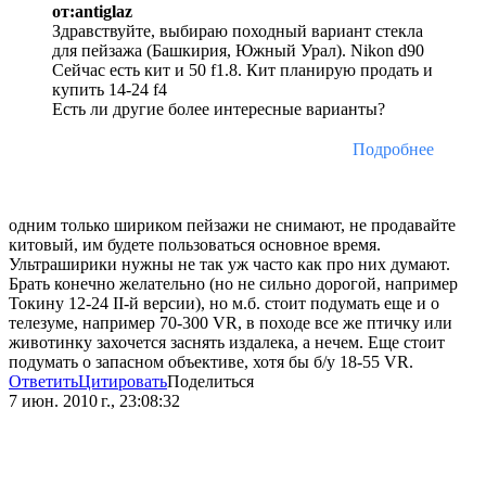
от:antiglaz
Здравствуйте, выбираю походный вариант стекла
для пейзажа (Башкирия, Южный Урал). Nikon d90
Сейчас есть кит и 50 f1.8. Кит планирую продать и
купить 14-24 f4
Есть ли другие более интересные варианты?
Подробнее
одним только шириком пейзажи не снимают, не продавайте
китовый, им будете пользоваться основное время.
Ультраширики нужны не так уж часто как про них думают.
Брать конечно желательно (но не сильно дорогой, например
Токину 12-24 II-й версии), но м.б. стоит подумать еще и о
телезуме, например 70-300 VR, в походе все же птичку или
животинку захочется заснять издалека, а нечем. Еще стоит
подумать о запасном объективе, хотя бы б/у 18-55 VR.
Ответить
Цитировать
Поделиться
7 июн. 2010 г., 23:08:32