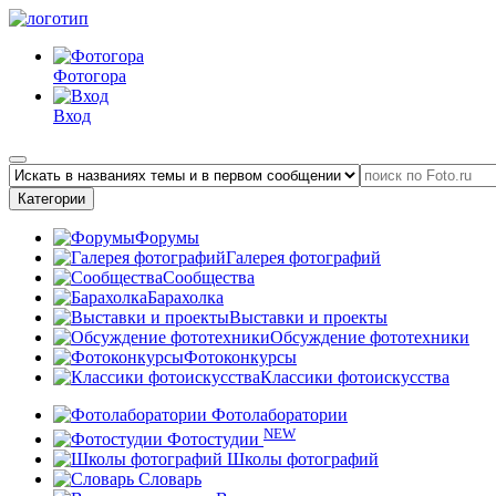
Фотогора
Вход
Категории
Форумы
Галерея фотографий
Сообщества
Барахолка
Выставки и проекты
Обсуждение фототехники
Фотоконкурсы
Классики фотоискусства
Фотолаборатории
NEW
Фотостудии
Школы фотографий
Словарь