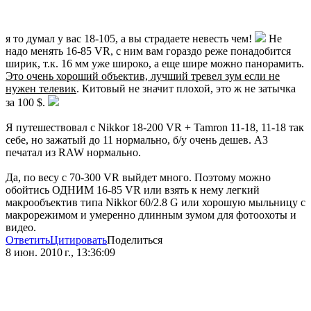
я то думал у вас 18-105, а вы страдаете невесть чем!
Не
надо менять 16-85 VR, с ним вам гораздо реже понадобится
ширик, т.к. 16 мм уже широко, а еще шире можно панорамить.
Это очень хороший объектив, лучший тревел зум если не
нужен телевик
. Китовый не значит плохой, это ж не затычка
за 100 $.
Я путешествовал с Nikkor 18-200 VR + Tamron 11-18, 11-18 так
себе, но зажатый до 11 нормально, б/у очень дешев. А3
печатал из RAW нормально.
Да, по весу с 70-300 VR выйдет много. Поэтому можно
обойтись ОДНИМ 16-85 VR или взять к нему легкий
макрообъектив типа Nikkor 60/2.8 G или хорошую мыльницу с
макрорежимом и умеренно длинным зумом для фотоохоты и
видео.
Ответить
Цитировать
Поделиться
8 июн. 2010 г., 13:36:09