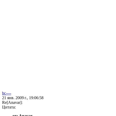
bc----
21 янв. 2009 г., 19:06:58
Re[Anavar]:
Цитата:
от: Anavar