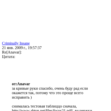
Criminally Insane
21 янв. 2009 г., 19:57:37
Re[Anavar]:
Цитата:
от:Anavar
за кривые руки спасибо, очень буду рад если
окажется так, потому что это проще всего
исправить )
снималась тестовая таблиццо сначала,
http://www.abtop.net/files/focus21.pdf/. выдержки