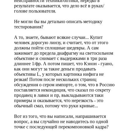
неисправности техники/оптики, нередко в
результате оказывается, что дело всё в руках/
голове пользователя.
Не могли бы вы детально описать методику
тестирования?
А то, знаете, бывают всякие случаи... Купит
человек дорогую линзу, и считает, что от этого
должны пойти сплошные шедевры. А сам
зажимает до предела диафрагму на светосильном
объективе и снимает с выдержками в три раза
длиннее 1/фр. А потом пишет, что Кэнон - гуано,
как они могут за такие деньги продавать
объективы L, у которых картинка нифига не
резкая! Потом после нескольких страниц
обсуждения о сером импорте, о том, что в Россию
поставляется некондиция, что сказал по секрету
продавец в лавки и пр, выкладываются таки
примеры и оказывается, что нерезкость - это
обычный смаз, потому что руки кривые...
Вот из того, что вы написали, напрашивается
вопрос, а вы случайно не наводитесь по одной
точке с последующей перекомпоновкой кадра?