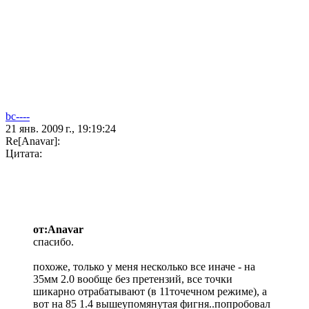
bc----
21 янв. 2009 г., 19:19:24
Re[Anavar]:
Цитата:
от:Anavar
спасибо.
похоже, только у меня несколько все иначе - на
35мм 2.0 вообще без претензий, все точки
шикарно отрабатывают (в 11точечном режиме), а
вот на 85 1.4 вышеупомянутая фигня..попробовал