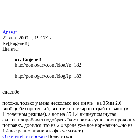
Anavar
21 янв. 2009 г., 19:17:12
Re[EugeneB]:
Цитата:
от: EugeneB
http://pomogaev.com/blog/?p=182
http://pomogaev.com/blog/?p=183
спасибо.
похоже, только у меня несколько все иначе - на 35мм 2.0
вообще без претензий, все точки шикарно отрабатывают (в
11точечном режиме), а вот на 85 1.4 вышеупомянутая
фигня..попробовал подобрать "компромиссуню" юстировочну
поправку, добился что на 2.0 вроде уже все нормально...но на
1.4 все равно видно что фокус мажет (
Ответить
Цитировать
Поделиться