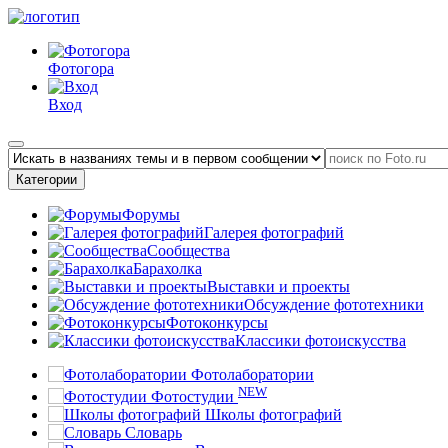
Фотогора
Вход
Категории
Форумы
Галерея фотографий
Сообщества
Барахолка
Выставки и проекты
Обсуждение фототехники
Фотоконкурсы
Классики фотоискусства
Фотолаборатории
NEW
Фотостудии
Школы фотографий
Словарь