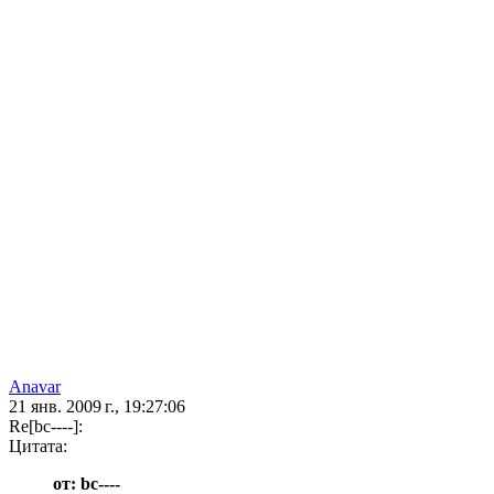
Anavar
21 янв. 2009 г., 19:27:06
Re[bc----]:
Цитата:
от: bc----