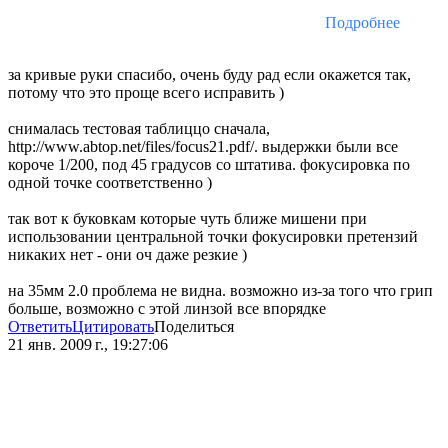
Подробнее
за кривые руки спасибо, очень буду рад если окажется так,
потому что это проще всего исправить )
снималась тестовая таблиццо сначала,
http://www.abtop.net/files/focus21.pdf/. выдержки были все
короче 1/200, под 45 градусов со штатива. фокусировка по
одной точке соответственно )
так вот к буковкам которые чуть ближе мишени при
использовании центральной точки фокусировки претензий
никаких нет - они оч даже резкие )
на 35мм 2.0 проблема не видна. возможно из-за того что грип
больше, возможно с этой линзой все впорядке
Ответить
Цитировать
Поделиться
21 янв. 2009 г., 19:27:06