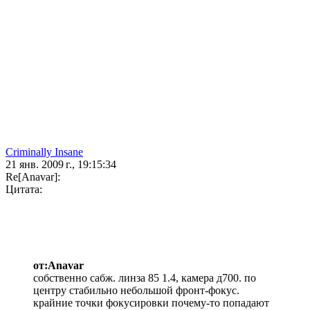
Criminally Insane
21 янв. 2009 г., 19:15:34
Re[Anavar]:
Цитата:
от:Anavar
собственно сабж. линза 85 1.4, камера д700. по
центру стабильно небольшой фронт-фокус.
крайние точки фокусировки почему-то попадают