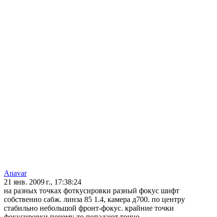
Anavar
21 янв. 2009 г., 17:38:24
на разных точках фоткусировки разный фокус шифт
собственно сабж. линза 85 1.4, камера д700. по центру
стабильно небольшой фронт-фокус. крайние точки
фокусировки почему-то попадают точно...