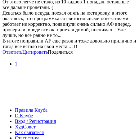
От этого легче не стало, из 10 кадров 1 попадал, остальные
все дальше пролетали. (
Деваться было некуда, поехал опять на юстировку, в итоге
оказалось, что программка со светосильными объективами
работает не корректно, подвинули очень сильно АФ вперед,
проверили, вроде все ок, приехал домой, поснимал... Уже
лучше, но все-равно не то...
В итоге поправили AF еще разок и тоже довольно прилично и
тогда все встало на свои места... :D
Ответить
Цитировать
Поделиться
1
Правила Клуба
О Клубе
Вход / Регистрация
ХудСовет
Как связаться
Статистика