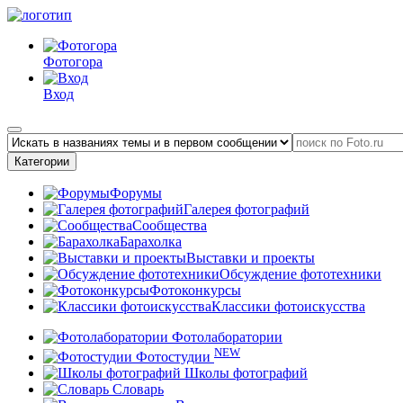
Фотогора
Вход
Категории
Форумы
Галерея фотографий
Сообщества
Барахолка
Выставки и проекты
Обсуждение фототехники
Фотоконкурсы
Классики фотоискусства
Фотолаборатории
NEW
Фотостудии
Школы фотографий
Словарь